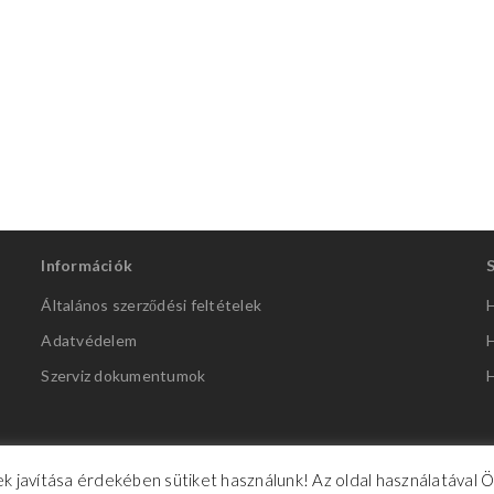
Információk
Általános szerződési feltételek
H
Adatvédelem
H
Szerviz dokumentumok
H
k javítása érdekében sütiket használunk! Az oldal használatával 