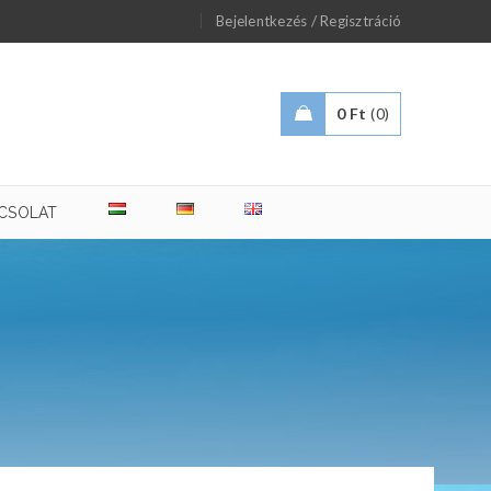
/
Bejelentkezés
Regisztráció
0
Ft
0
CSOLAT