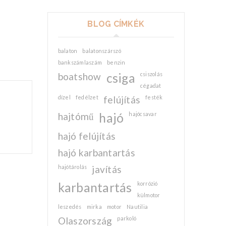
BLOG CÍMKÉK
balaton
balatonszárszó
bankszámlaszám
benzin
boatshow
csiga
csiszolás
cégadat
dízel
fedélzet
felújítás
festék
hajtómű
hajó
hajócsavar
hajó felújítás
hajó karbantartás
hajótárolás
javítás
karbantartás
korrózió
külmotor
leszedés
mirka
motor
Nautilia
Olaszország
parkoló