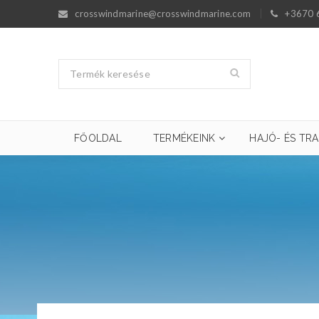
crosswindmarine@crosswindmarine.com
+3670 
FŐOLDAL
TERMÉKEINK
HAJÓ- ÉS TRA