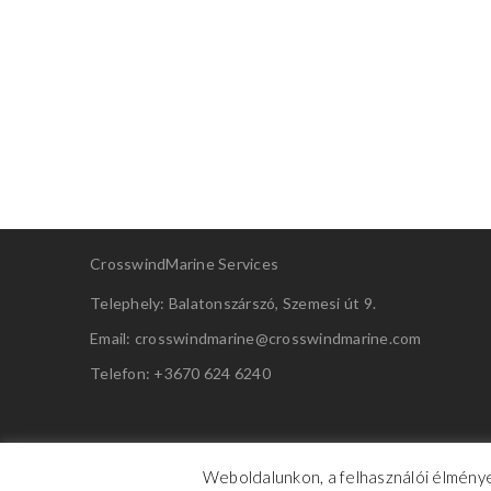
CrosswindMarine Services
Telephely: Balatonszárszó, Szemesi út 9.
Email: crosswindmarine@
crosswindmarine.com
Telefon: +3670 624 6240
Weboldalunkon, a felhasználói élménye
CrosswindMarine Services 2025