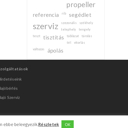
propeller
referencia
rib
segédlet
szerviz
szezonális
székhely
telephely
tengely
teszt
tisztítás
táblázat
tárolás
tél
vitorlás
változás
ápolás
Szolgáltatások
irdetéseink
ajóbérlés
ajó Szerviz
Ön ebbe beleegyezik.
Részletek
OK