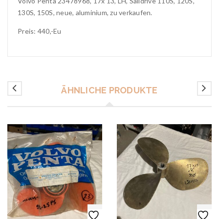
Volvo Penta 23478968, 17x 13, LH, Saildrive 110S, 120S,
130S, 150S, neue, aluminium, zu verkaufen.
Preis: 440,-Eu
ÄHNLICHE PRODUKTE