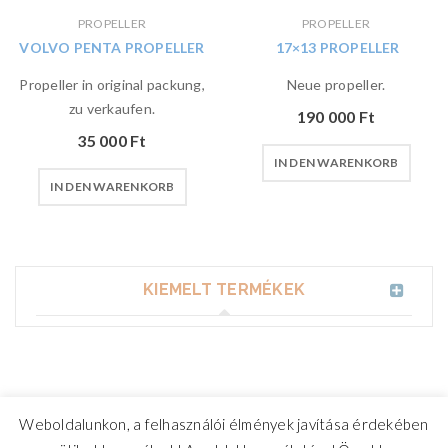
PROPELLER
PROPELLER
VOLVO PENTA PROPELLER
17×13 PROPELLER
Propeller in original packung,
Neue propeller.
zu verkaufen.
190 000
Ft
35 000
Ft
IN DEN WARENKORB
IN DEN WARENKORB
KIEMELT TERMÉKEK
Weboldalunkon, a felhasználói élmények javítása érdekében