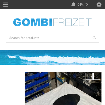
0
Ft
0
Start
/
Ersatzteile
/
Propeller
/
Volvo Penta propeller