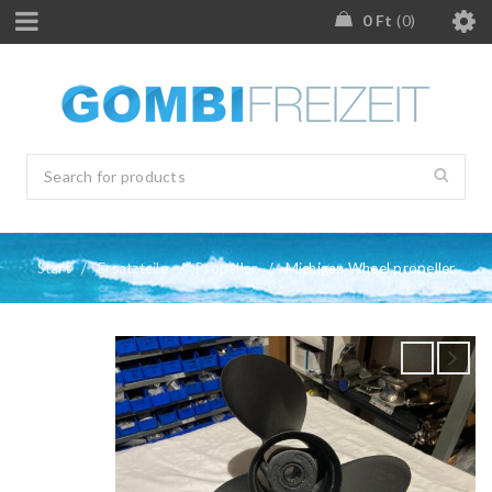
0
Ft
0
Start
/
Ersatzteile
/
Propeller
/
Michigan Wheel propeller