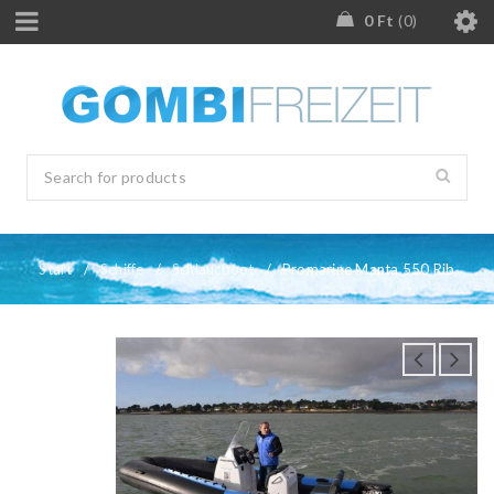
0
Ft
0
Start
/
Schiffe
/
Schlaucboot
/
Promarine Manta 550 Rib