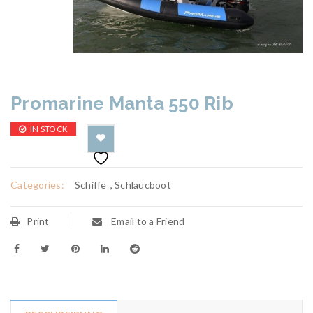
Promarine Manta 550 Rib
IN STOCK
Categories:
Schiffe
,
Schlaucboot
Print
Email to a Friend