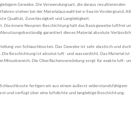
glebigem Gewebe. Die Verwendungsart, die daraus resultierenden
fahren stehen bei der Materialauswahl bei e-Sea im Vordergrund. All
e Qualität, Zuverlässigkeit und Langlebigkeit.
t. Die innere Neopren-Beschichtung hält das Basisgewebe luftfrei u
 Abnutzungsbeständig garantiert dieses Material absolute Verlässlich
erstellung von Schlauchbooten. Das Gewebe ist sehr elastisch und doc
ie Beschichtung ist absolut luft- und wasserdicht. Das Material ist
im Minusbereich. Die Oberflächenveredelung sorgt für exakte luft- u
a Schlauchboote fertigen wir aus einem äußerst widerstandsfähigem
st und verfügt über eine luftdichte und langlebige Beschichtung.