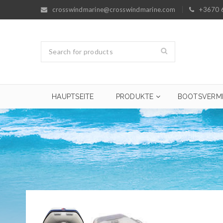
crosswindmarine@crosswindmarine.com
+3670 
HAUPTSEITE
PRODUKTE
BOOTSVERM