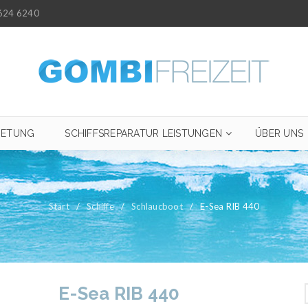
624 6240
IETUNG
SCHIFFSREPARATUR LEISTUNGEN
ÜBER UNS
Start
/
Schiffe
/
Schlaucboot
/
E-Sea RIB 440
E-Sea RIB 440