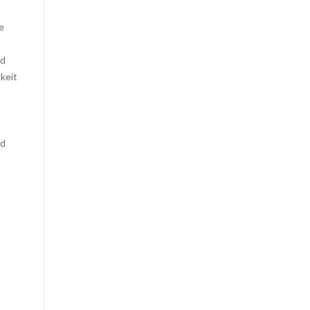
e
nd
keit
h
nd