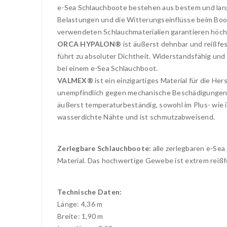
e-Sea Schlauchboote bestehen aus bestem und lan
Belastungen und die Witterungseinflüsse beim Boot
verwendeten Schlauchmaterialien garantieren höchst
ORCA HYPALON®
ist äußerst dehnbar und reißfes
führt zu absoluter Dichtheit. Widerstandsfähig und
bei einem e-Sea Schlauchboot.
VALMEX®
ist ein einzigartiges Material für die H
unempfindlich gegen mechanische Beschädigungen. D
äußerst temperaturbeständig, sowohl im Plus- wie 
wasserdichte Nähte und ist schmutzabweisend.
Zerlegbare Schlauchboote:
alle zerlegbaren e-Se
Material. Das hochwertige Gewebe ist extrem reißfe
Technische Daten:
Länge: 4,36 m
Breite: 1,90 m