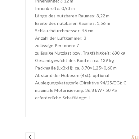
Innenlänge: 3,12 m
Innenbreite: 0,93 m
Länge des nutzbaren Raumes: 3,22 m
Breite des nutzbaren Raumes: 1,56 m
Schlauchdurchmesser: 46 cm
Anzahl der Luftkammer: 3
zulässige Personen: 7
zulässige Nutzlast bzw. Tragfähigkeit: 630 kg
Gesamtgewicht des Bootes: ca. 139 kg
Packmaße (LxBxH): ca. 3,70×1,25×0,60 m
Abstand der Hubösen (BxL): optional
Auslegungskategorie (Direktive 94/25/EG): C
maximale Motorisierung: 36,8 kW / 50 PS
erforderliche Schaftlänge: L
ÄH