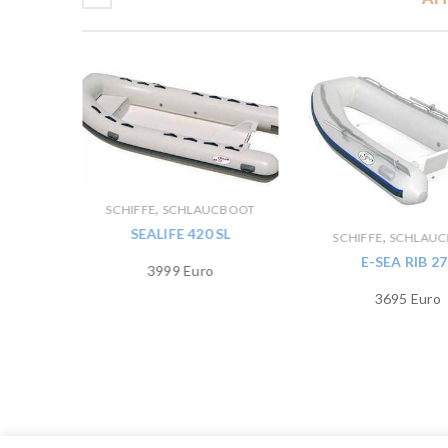
,
SCHIFFE
SCHLAUCBOOT
SEALIFE 420 SL
,
SCHIFFE
SCHLAU
E-SEA RIB 27
3999 Euro
BOOT
3695 Euro
A 610