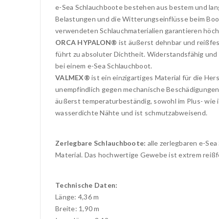
e-Sea Schlauchboote bestehen aus bestem und lan
Belastungen und die Witterungseinflüsse beim Boot
verwendeten Schlauchmaterialien garantieren höchst
ORCA HYPALON®
ist äußerst dehnbar und reißfes
führt zu absoluter Dichtheit. Widerstandsfähig und
bei einem e-Sea Schlauchboot.
VALMEX®
ist ein einzigartiges Material für die H
unempfindlich gegen mechanische Beschädigungen. D
äußerst temperaturbeständig, sowohl im Plus- wie 
wasserdichte Nähte und ist schmutzabweisend.
Zerlegbare Schlauchboote:
alle zerlegbaren e-Se
Material. Das hochwertige Gewebe ist extrem reißfe
Technische Daten:
Länge: 4,36 m
Breite: 1,90 m