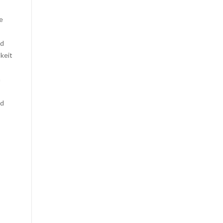
e
nd
keit
h
nd