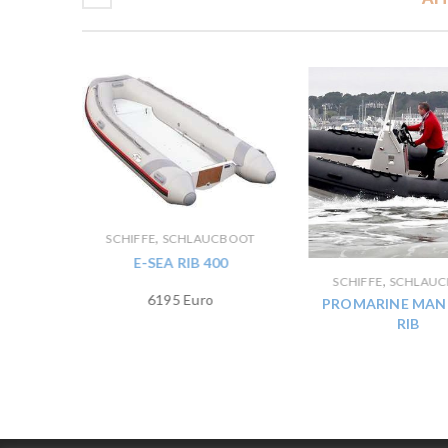
,
BOOT
SCHIFFE
SCHLAUCBOOT
0
E-SEA RIB 400
,
SCHIFFE
SCHLAU
6195 Euro
PROMARINE MAN
RIB