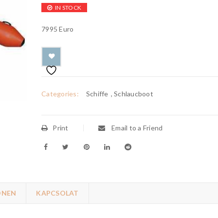
IN STOCK
7995 Euro
Categories:
Schiffe
,
Schlaucboot
Print
Email to a Friend
ONEN
KAPCSOLAT