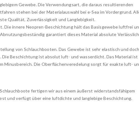
glebigem Gewebe. Die Verwendungsart, die daraus resultierenden
fahren stehen bei der Materialauswahl bei e-Sea im Vordergrund. All
e Qualität, Zuverlässigkeit und Langlebigkeit.
t. Die innere Neopren-Beschichtung hält das Basisgewebe luftfrei u
 Abnutzungsbeständig garantiert dieses Material absolute Verlässlich
erstellung von Schlauchbooten. Das Gewebe ist sehr elastisch und doc
ie Beschichtung ist absolut luft- und wasserdicht. Das Material ist
im Minusbereich. Die Oberflächenveredelung sorgt für exakte luft- u
a Schlauchboote fertigen wir aus einem äußerst widerstandsfähigem
st und verfügt über eine luftdichte und langlebige Beschichtung.