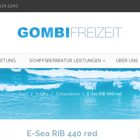
624 6240
IETUNG
SCHIFFSREPARATUR LEISTUNGEN
ÜBER UNS
Start
/
Schiffe
/
Schlaucboot
/
E-Sea RIB 440 red
E-Sea RIB 440 red