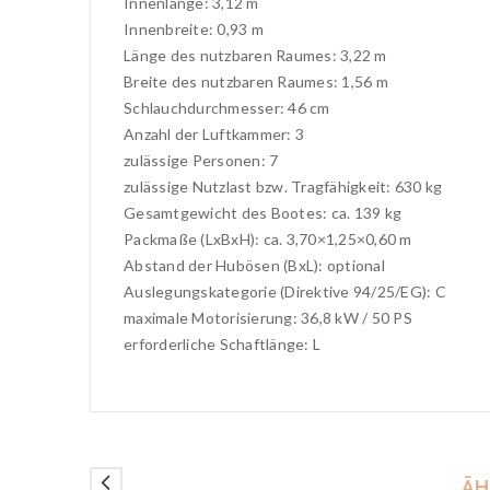
Innenlänge: 3,12 m
Innenbreite: 0,93 m
Länge des nutzbaren Raumes: 3,22 m
Breite des nutzbaren Raumes: 1,56 m
Schlauchdurchmesser: 46 cm
Anzahl der Luftkammer: 3
zulässige Personen: 7
zulässige Nutzlast bzw. Tragfähigkeit: 630 kg
Gesamtgewicht des Bootes: ca. 139 kg
Packmaße (LxBxH): ca. 3,70×1,25×0,60 m
Abstand der Hubösen (BxL): optional
Auslegungskategorie (Direktive 94/25/EG): C
maximale Motorisierung: 36,8 kW / 50 PS
erforderliche Schaftlänge: L
ÄH