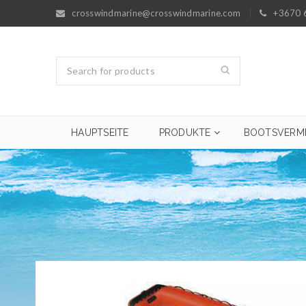
crosswindmarine@crosswindmarine.com
+3670 
HAUPTSEITE
PRODUKTE
BOOTSVERM