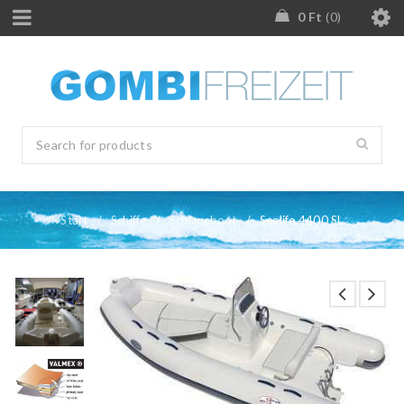
0
Ft
0
Start
/
Schiffe
/
Schlaucboot
/
Sealife 4400 SL