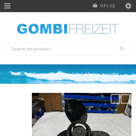
0
Ft
0
Start
/
Ersatzteile
/
Propeller
/
Mercury propeller