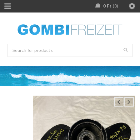
0
Ft
0
Start
/
Ersatzteile
/
Propeller
/
Mercury 400 propeller