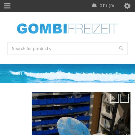
0
Ft
0
Start
/
Ersatzteile
/
Propeller
/
Volvo Penta propeller