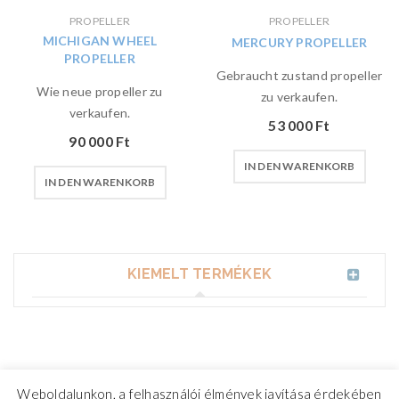
PROPELLER
PROPELLER
MICHIGAN WHEEL
MERCURY PROPELLER
PROPELLER
Gebraucht zustand propeller
Wie neue propeller zu
zu verkaufen.
verkaufen.
53 000
Ft
90 000
Ft
IN DEN WARENKORB
IN DEN WARENKORB
KIEMELT TERMÉKEK
Weboldalunkon, a felhasználói élmények javítása érdekében