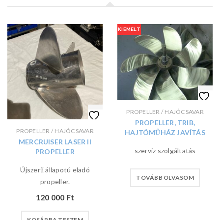
KIEMELT
PROPELLER / HAJÓCSAVAR
PROPELLER, TRIB,
PROPELLER / HAJÓCSAVAR
HAJTÓMŰHÁZ JAVÍTÁS
MERCRUISER LASER II
szerviz szolgáltatás
PROPELLER
Újszerű állapotú eladó
TOVÁBB OLVASOM
propeller.
120 000
Ft
KOSÁRBA TESZEM