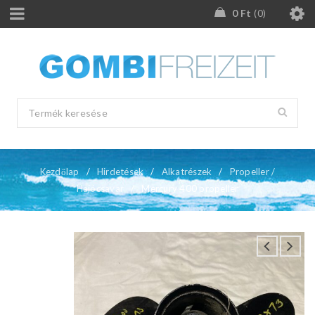
0
Ft
0
Kezdőlap
/
Hirdetések
/
Alkatrészek
/
Propeller /
Hajócsavar
/
Mercury 400 propeller