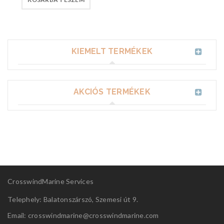
KIEMELT TERMÉKEK
AKCIÓS TERMÉKEK
CrosswindMarine Services
Telephely: Balatonszárszó, Szemesi út 9.
Email: crosswindmarine@
crosswindmarine.com