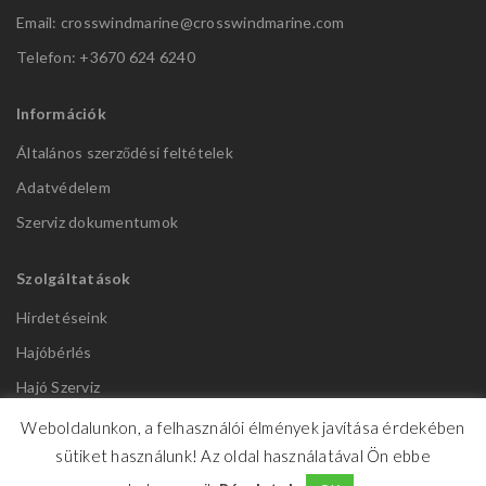
Email: crosswindmarine@
crosswindmarine.com
Telefon: +3670 624 6240
Információk
Általános szerződési feltételek
Adatvédelem
Szerviz dokumentumok
Szolgáltatások
Hirdetéseink
Hajóbérlés
Hajó Szerviz
Weboldalunkon, a felhasználói élmények javítása érdekében
sütiket használunk! Az oldal használatával Ön ebbe