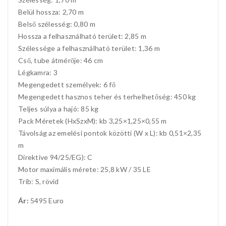
Belül hossza: 2,70 m
Belső szélesség: 0,80 m
Hossza a felhasználható terület: 2,85 m
Szélessége a felhasználható terület: 1,36 m
Cső, tube átmérője: 46 cm
Légkamra: 3
Megengedett személyek: 6 fő
Megengedett hasznos teher és terhelhetőség: 450 kg
Teljes súlya a hajó: 85 kg
Pack Méretek (HxSzxM): kb 3,25×1,25×0,55 m
Távolság az emelési pontok közötti (W x L): kb 0,51×2,35
m
Direktive 94/25/EG): C
Motor maximális mérete: 25,8 kW / 35 LE
Trib: S, rövid
Ár:
5495 Euro