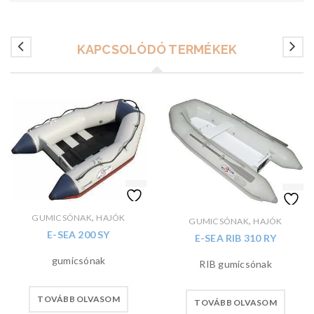
KAPCSOLÓDÓ TERMÉKEK
,
GUMICSÓNAK
HAJÓK
,
GUMICSÓNAK
HAJÓK
E-SEA 200 SY
E-SEA RIB 310 RY
gumicsónak
RIB gumicsónak
TOVÁBB OLVASOM
TOVÁBB OLVASOM