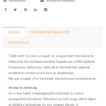
Nyomtatás
Elküldöm emailben
LEÍRÁS
TOVÁBBI INFORMÁCIÓK
KAPCSOLAT
Több mint 12 éves a csapat és a tapasztalt mérnökök és
fejlesztők Ausztriában kezdtek foglalkozni a RIB hajókkal.
Folyamatos fejlesztés, több díj és kiemelkedő szakmai
eredmény növelte évről évre az eladásokat.
Ma már a hajók ,,Pro-Yachting” minősítéssel rendelkeznek.
Anyag és minőség
Az e-Sea hajók a legmagasabb minőségű és tartós
anyagokból készültek. Előtérben az volt ,hogy ellent álljon
az időjárás hatásainak és sós tengeri víznek. A