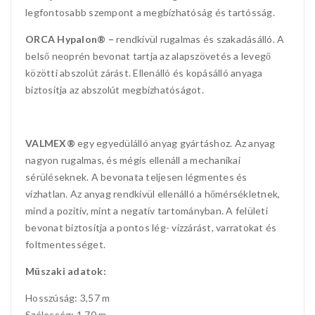
legfontosabb szempont a megbízhatóság és tartósság.
ORCA Hypalon® –
rendkívül rugalmas és szakadásálló. A
belső neoprén bevonat tartja az alapszövetés a levegő
közötti abszolút zárást. Ellenálló és kopásálló anyaga
biztosítja az abszolút megbízhatóságot.
VALMEX®
egy egyedülálló anyag gyártáshoz. Az anyag
nagyon rugalmas, és mégis ellenáll a mechanikai
sérüléseknek. A bevonata teljesen légmentes és
vízhatlan. Az anyag rendkívül ellenálló a hőmérsékletnek,
mind a pozitív, mint a negatív tartományban. A felületi
bevonat biztosítja a pontos lég- vízzárást, varratokat és
foltmentességet.
Műszaki adatok:
Hosszúság: 3,57 m
Szélesség: 1,70 m