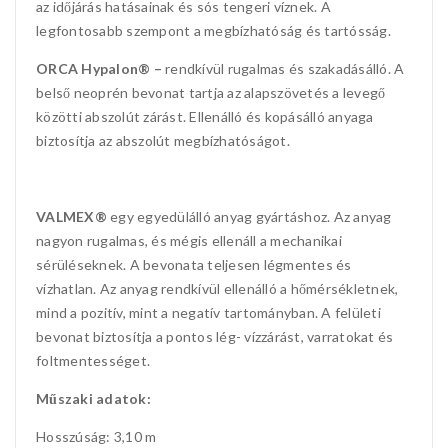
az időjárás hatásainak és sós tengeri víznek. A
legfontosabb szempont a megbízhatóság és tartósság.
ORCA Hypalon® –
rendkívül rugalmas és szakadásálló. A
belső neoprén bevonat tartja az alapszövetés a levegő
közötti abszolút zárást. Ellenálló és kopásálló anyaga
biztosítja az abszolút megbízhatóságot.
VALMEX®
egy egyedülálló anyag gyártáshoz. Az anyag
nagyon rugalmas, és mégis ellenáll a mechanikai
sérüléseknek. A bevonata teljesen légmentes és
vízhatlan. Az anyag rendkívül ellenálló a hőmérsékletnek,
mind a pozitív, mint a negatív tartományban. A felületi
bevonat biztosítja a pontos lég- vízzárást, varratokat és
foltmentességet.
Műszaki adatok:
Hosszúság: 3,10 m