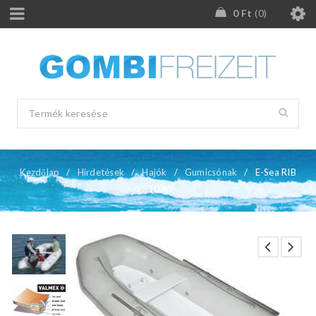
0
Ft
0
Kezdőlap
/
Hirdetések
/
Hajók
/
Gumicsónak
/
E-Sea RIB
310 RY