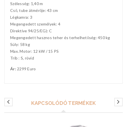
Szélesség: 1,40 m
Cső, tube átmérője: 43 cm
Légkamra: 3
Megengedett személyek: 4
Direktive 94/25/EG): C
Megengedett hasznos teher és terhelhetőség: 450 kg
Súly: 58 kg
Max. Motor: 12 kW / 15 PS
Trib : S, rövid
Ár:
2299 Euro
KAPCSOLÓDÓ TERMÉKEK