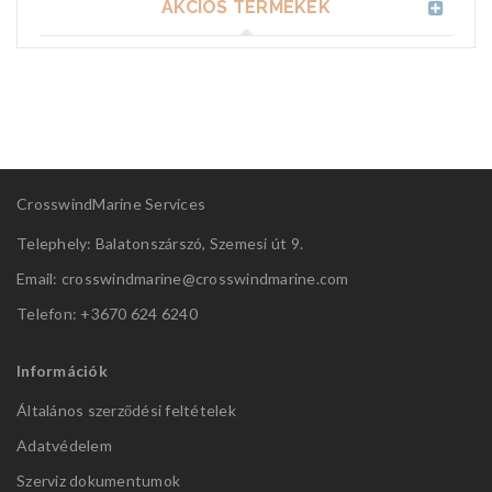
AKCIÓS TERMÉKEK
CrosswindMarine Services
Telephely: Balatonszárszó, Szemesi út 9.
Email: crosswindmarine@
crosswindmarine.com
Telefon: +3670 624 6240
Információk
Általános szerződési feltételek
Adatvédelem
Szerviz dokumentumok