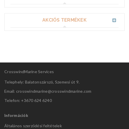
AKCIÓS TERMÉKEK
CrosswindMarine Services
Telephely: Balatonszárszó, Szemesi út 9.
Email: crosswindmarine@
crosswindmarine.com
Telefon: +3670 624 6240
Információk
Általános szerződési feltételek