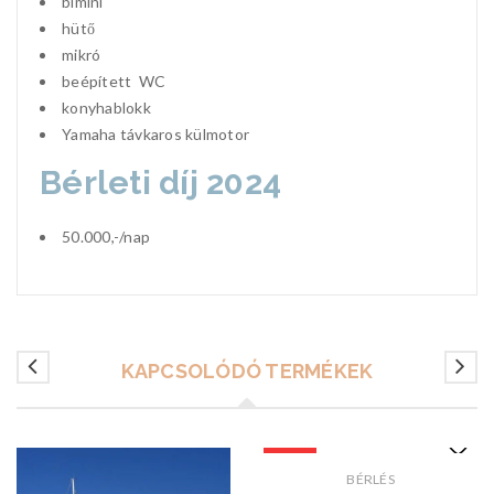
bimini
hütő
mikró
beépített WC
konyhablokk
Yamaha távkaros külmotor
Bérleti díj 2024
50.000,-/nap
KAPCSOLÓDÓ TERMÉKEK
KIEMELT
BÉRLÉS