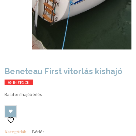
Beneteau First vitorlás kishajó
IN STOCK
Balatoni hajóbérlés
Kategóriák:
Bérlés