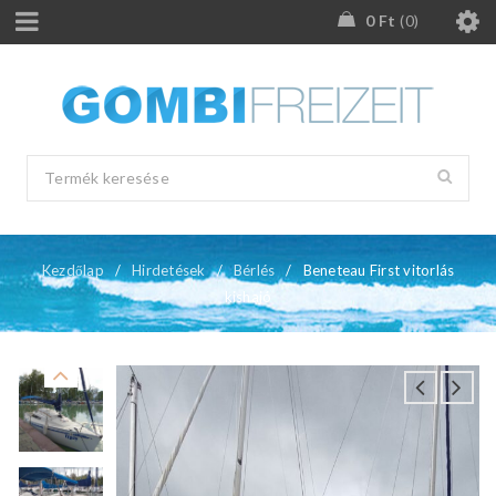
0
Ft
0
Kezdőlap
/
Hirdetések
/
Bérlés
/
Beneteau First vitorlás
kishajó