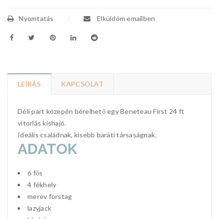
Nyomtatás
Elküldöm emailben
LEÍRÁS
KAPCSOLAT
Déli part közepén bérelhető egy Beneteau First 24 ft
vitorlás kishajó.
Ideális családnak, kisebb baráti társaságnak.
ADATOK
6 fős
4 fékhely
merev forstag
lazyjack