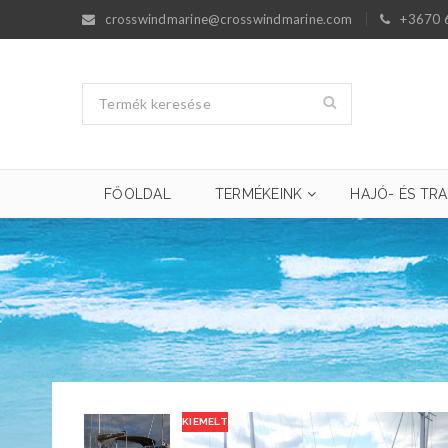
crosswindmarine@crosswindmarine.com
+3670 
FŐOLDAL
TERMÉKEINK
HAJÓ- ÉS TRA
KIEMELT