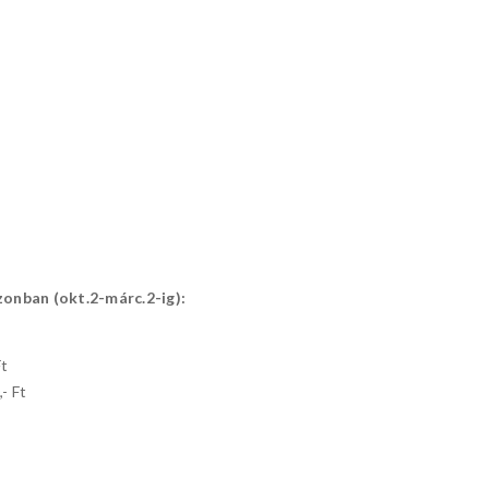
zonban (okt.2-márc.2-ig):
Ft
- Ft