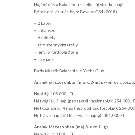
Hajóbérlés a Balatonon – teljes új vitorlás hajó
Bérelhető vitorlás hajó: Bavaria C34 (2018)
– 2 kabin
– zuhanyzó
– 6 fekhely
– zárt szennyvíztartály
– lenyíló fürdőplatform
– lasy jack
Bázis kikötő: Balatonlelle Yacht Club
Áraink előszezonban (márc.2-máj.7-ig) és utósze
Napi díj: 108.000,- Ft
Hétvégi ár, 3 nap (péntektől-vasárnapig): 254.000,- 
Hétköznapi ár, 4 nap (hétfőtől-csütörtökig): 254.000,
Heti ár, 7 nap (hétfőtől-vasárnapig): 381.000 Ft
Áraink főszezonban (máj.8-okt.1-ig)
Napi díj: 150.000,- Ft