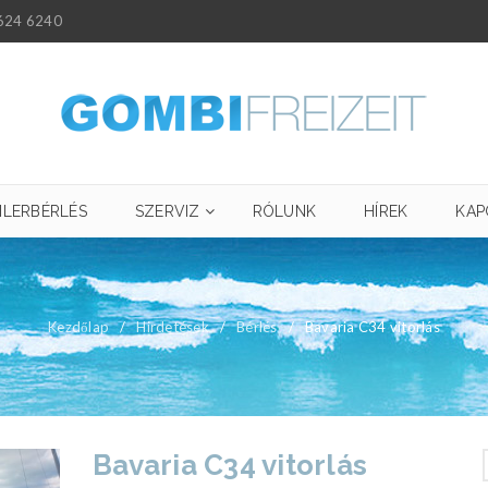
624 6240
ILERBÉRLÉS
SZERVIZ
RÓLUNK
HÍREK
KAP
Kezdőlap
/
Hirdetések
/
Bérlés
/
Bavaria C34 vitorlás
Bavaria C34 vitorlás