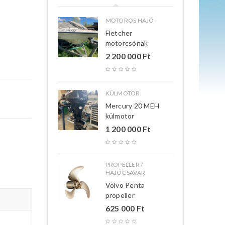
MOTOROS HAJÓ
Fletcher
motorcsónak
2 200 000
Ft
KÜLMOTOR
Mercury 20 MEH
külmotor
1 200 000
Ft
PROPELLER /
HAJÓCSAVAR
Volvo Penta
propeller
625 000
Ft