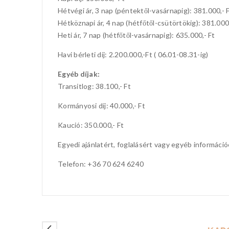
Hétvégi ár, 3 nap (péntektől-vasárnapig): 381.000,- 
Hétköznapi ár, 4 nap (hétfőtől-csütörtökig): 381.000,
Heti ár, 7 nap (hétfőtől-vasárnapig): 635.000,- Ft
Havi bérleti díj: 2.200.000,-Ft ( 06.01-08.31-ig)
Egyéb díjak:
Transitlog: 38.100,- Ft
Kormányosi díj: 40.000,- Ft
Kaució: 350.000,- Ft
Egyedi ajánlatért, foglalásért vagy egyéb informác
Telefon: +36 70 624 6240