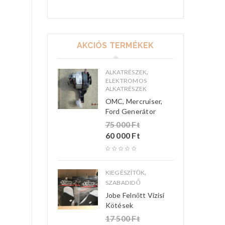
AKCIÓS TERMÉKEK
,
ALKATRÉSZEK
ELEKTROMOS
ALKATRÉSZEK
OMC, Mercruiser,
Ford Generátor
75 000
Ft
60 000
Ft
,
KIEGÉSZÍTŐK
SZABADIDŐ
Jobe Felnőtt Vízisí
Kötések
17 500
Ft