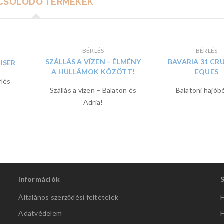
CSOLÓDÓ TERMÉKEK
BÉRLÉS
BÉRLÉS
SZÁLLÁS A VÍZEN – ÉLMÉNY
BAVARIA 31 CRU
ISER
A HULLÁMOK KÖZÖTT!
EQUES
rlés
Szállás a vízen – Balaton és
Balatoni hajób
Adria!
Információk
Általános szerződési feltételek
H
Adatvédelem
H