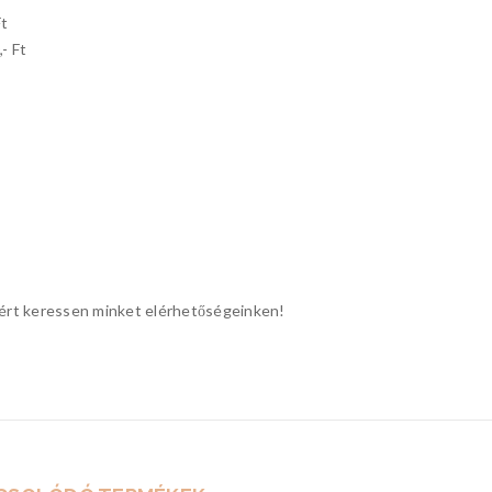
Ft
- Ft
ióért keressen minket elérhetőségeinken!