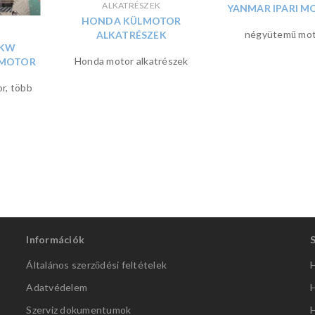
ALKATRÉSZEK
YANMAR IPARI 
HONDA KÜLMOTOR
négyütemű mot
ALKATRÉSZEK
 KW
Honda motor alkatrészek
LMOTOR
r, több
Információk
Általános szerződési feltételek
H
Adatvédelem
H
Szerviz dokumentumok
H