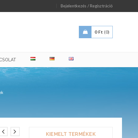
/
Bejelentkezés
Regisztráció
0
Ft
0
CSOLAT
ek
KIEMELT TERMÉKEK