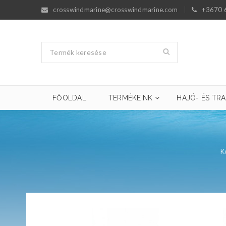
crosswindmarine@crosswindmarine.com
+3670 
FŐOLDAL
TERMÉKEINK
HAJÓ- ÉS TRA
K