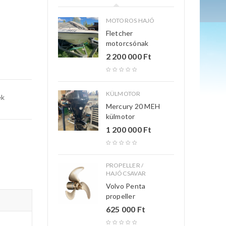
MOTOROS HAJÓ
Fletcher
motorcsónak
2 200 000
Ft
KÜLMOTOR
ek
Mercury 20 MEH
külmotor
1 200 000
Ft
PROPELLER /
HAJÓCSAVAR
Volvo Penta
propeller
625 000
Ft