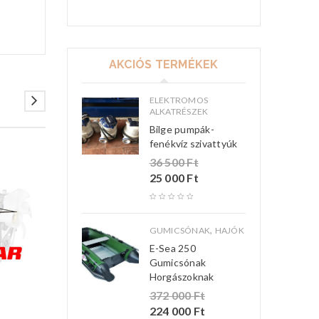
AKCIÓS TERMÉKEK
ELEKTROMOS
ALKATRÉSZEK
Bilge pumpák-
fenékvíz szivattyúk
36 500
Ft
25 000
Ft
,
GUMICSÓNAK
HAJÓK
E-Sea 250
Gumicsónak
Horgászoknak
372 000
Ft
,
224 000
Ft
ALKATRÉSZEK
BELMOTO