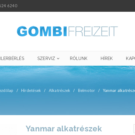
624 6240
ILERBÉRLÉS
SZERVIZ
RÓLUNK
HÍREK
KAP
ezdőlap
/
Hirdetések
/
Alkatrészek
/
Belmotor
/
Yanmar alkatrész
Yanmar alkatrészek