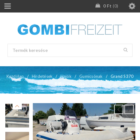
0
Ft
0
Kezdőlap
/
Hirdetések
/
Hajók
/
Gumicsónak
/
Grand S370
RIB gumicsónak