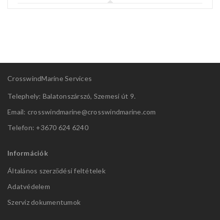
CrosswindMarine Services
Telephely: Balatonszárszó, Szemesi út 9.
Email: crosswindmarine@
crosswindmarine.com
Telefon: +3670 624 6240
Információk
Általános szerződési feltételek
Adatvédelem
Szerviz dokumentumok