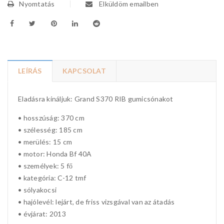
Nyomtatás
Elküldöm emailben
LEÍRÁS
KAPCSOLAT
Eladásra kínáljuk: Grand S370 RIB gumicsónakot
• hosszúság: 370 cm
• szélesség: 185 cm
• merülés: 15 cm
• motor: Honda Bf 40A
• személyek: 5 fő
• kategória: C-12 tmf
• sólyakocsi
• hajólevél: lejárt, de friss vizsgával van az átadás
• évjárat: 2013