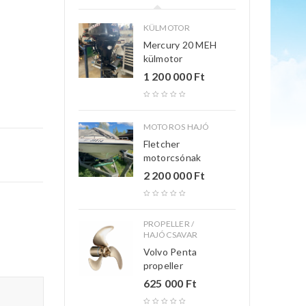
KÜLMOTOR
Mercury 20 MEH
külmotor
1 200 000
Ft
MOTOROS HAJÓ
Fletcher
motorcsónak
2 200 000
Ft
PROPELLER /
HAJÓCSAVAR
Volvo Penta
propeller
625 000
Ft