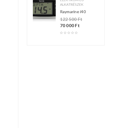
ALKATRÉSZEK
Raymarine i40
122 500
Ft
70 000
Ft