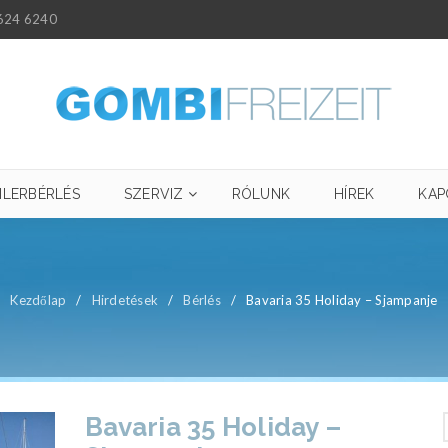
624 6240
ILERBÉRLÉS
SZERVIZ
RÓLUNK
HÍREK
KAP
Kezdőlap
/
Hirdetések
/
Bérlés
/
Bavaria 35 Holiday – Sjampanje
Bavaria 35 Holiday –