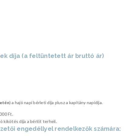
k díja (a feltüntetett ár bruttó ár)
setén
) a hajó napi bérleti díja plusz a kapitány napidíja.
000 Ft.
kikötés díja a bérlőt terheli.
vezetői engedéllyel rendelkezők számára: