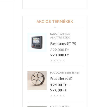
AKCIÓS TERMÉKEK
ELEKTROMOS
ALKATRÉSZEK
Raymarine ST 70
329 000
Ft
220 000
Ft
HAJÓZÁSI TERMÉKEK
Propeller védő
12 500
Ft
–
97 000
Ft
ELEKTROMOS