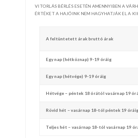
VITORLÁS BÉRLÉS ESETÉN AMENNYIBEN A VÁRH
ÉRTÉKET A HAJÓINK NEM HAGYHATJÁK EL A K
A feltüntetett árak bruttó árak
Egy nap
(hétköznap) 9-19 óráig
Egy nap
(hétvége) 9-19 óráig
Hétvége
– péntek 18 órától vasárnap 19 ór
Rövid hét
– vasárnap 18-tól péntek 19 órái
Teljes hét
– vasárnap 18-tól vasárnap 19 ór