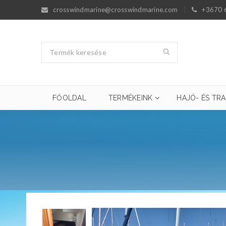
crosswindmarine@crosswindmarine.com
+3670 
FŐOLDAL
TERMÉKEINK
HAJÓ- ÉS TRA