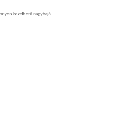
önnyen kezelhető nagyhajó