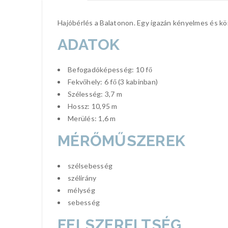
Hajóbérlés a Balatonon. Egy igazán kényelmes és k
ADATOK
Befogadóképesség: 10 fő
Fekvőhely: 6 fő (3 kabinban)
Szélesség: 3,7 m
Hossz: 10,95 m
Merülés: 1,6 m
MÉRŐMŰSZEREK
szélsebesség
szélirány
mélység
sebesség
FELSZERELTSÉG