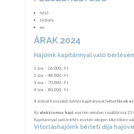
hűtő
tűzhely
wc
ÁRAK 2024
Hajóink kapitánnyal való bérléséne
1 óra – 26.000,- Ft
2 óra – 48.000,- Ft
3 óra – 70.000,- Ft
4 óra – 80.000,- Ft
4 óránál hosszabb bérlés kapitánnyal (
vitorlások e
Az
elektromos hajó
esetén minden további óra 23 
Kapitánnyal való bérlés esetén idegen kikötőben való 
Vitorláshajóink bérleti díja hajó