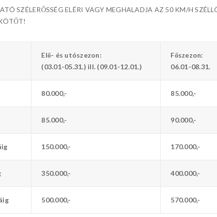
ATÓ SZÉLERŐSSÉG ELÉRI VAGY MEGHALADJA AZ 50 KM/H SZÉLL
IKÖTŐT!
Elő- és utószezon:
Főszezon:
(03.01-05.31.) ill. (09.01-12.01.)
06.01-08.31.
80.000,-
85.000,-
85.000,-
90.000,-
áig
150.000,-
170.000,-
g
350.000,-
400.000,-
áig
500.000,-
570.000,-