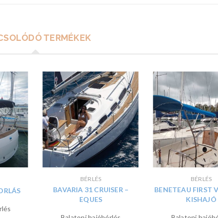
CSOLÓDÓ TERMÉKEK
BÉRLÉS
BÉRLÉS
BAVARIA 31 CRUISER –
BENETEAU FIRST 
TORLÁS
EQUES
KISHAJÓ
rlés
Balatoni hajóbérlés
Balatoni hajób