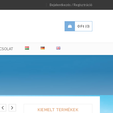
/
Bejelentkezés
Regisztráció
0
Ft
0
CSOLAT
KIEMELT TERMÉKEK