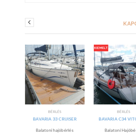
KAP
KIEMELT
BÉRLÉS
BÉRLÉS
SER –
BAVARIA 33 CRUISER
BAVARIA C34 VI
Balatoni hajóbérlés
Balatoni Hajóbé
lés