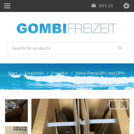
0
Ft
0
Start
/
Ersatzteile
/
Propeller
/
Volvo Penta DPI- und DPH-
Propeller