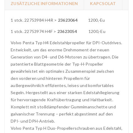
ZUSÄTZLICHE INFORMATIONEN
KAPCSOLAT
1 stck. 22753984 H4R >
23623064
1200,-Eu
1 stck. 22753974 H4F >
23623054
1200,-Eu
Volvo Penta Typ H4 Edelstahlpropeller für DPI-Outdrives.
Entwickelt, um das enorme Drehmoment der neuen
Generation von D4- und D6-Motoren zu übertragen. Die
patentierte Blattgeometrie der Typ-H-Propeller
gewährleistet ein optimales Zusammenspiel zwischen
den vorderen und hinteren Propellern für
außergewöhnlich effizientes, leises und komfortables
Segeln. Hergestellt aus einer starken Edelstahllegierung
für hervorragende Kraftübertragung und Haltbarkeit.
Komplett mit stoßdämpfender Gummimanschette und
galvanischer Trennung – perfekt abgestimmt auf den
DPI- und DPH-Antrieb.
Volvo Penta Typ H Duo-Propellerschrauben aus Edelstahl,