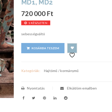
MD1, MD2
720 000
Ft
1 KÉSZLETEN
sebességváltó
KOSÁRBA TESZEM
Kategóriák:
Hajtómű / kormánymű
Nyomtatás
Elküldöm emailben