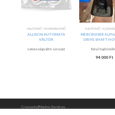
HAJTÓMŰ / KORMÁNYMŰ
HAJTÓMŰ / KORM
NYMŰ
ALLISON AUTOMATA
MERCRUISER ALPH
TÓKAR
VÁLTÓK
DRIVE SHAFT HO
sebességváltó sorozat
felső hajtóműh
94 000
Ft
CrosswindMarine Services