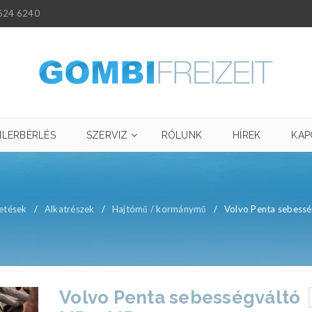
624 6240
ILERBÉRLÉS
SZERVIZ
RÓLUNK
HÍREK
KAP
etések
/
Alkatrészek
/
Hajtómű / kormánymű
/
Volvo Penta sebess
Volvo Penta sebességváltó