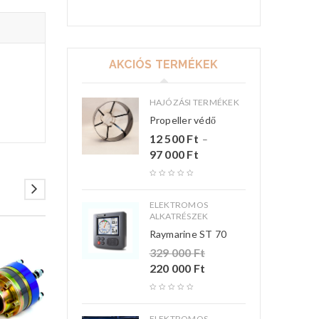
AKCIÓS TERMÉKEK
HAJÓZÁSI TERMÉKEK
Propeller védő
12 500
Ft
–
97 000
Ft
ELEKTROMOS
ALKATRÉSZEK
Raymarine ST 70
329 000
Ft
220 000
Ft
ELEKTROMOS