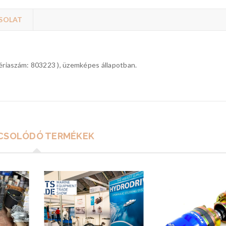
SOLAT
riaszám: 803223 ), üzemképes állapotban.
CSOLÓDÓ TERMÉKEK