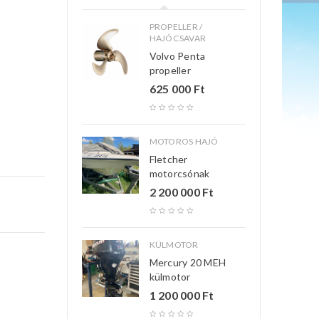
PROPELLER /
HAJÓCSAVAR
Volvo Penta
propeller
625 000
Ft
MOTOROS HAJÓ
Fletcher
motorcsónak
2 200 000
Ft
KÜLMOTOR
Mercury 20 MEH
külmotor
1 200 000
Ft