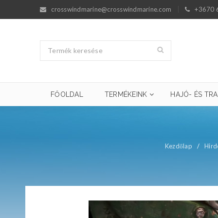
crosswindmarine@crosswindmarine.com
+3670 
FŐOLDAL
TERMÉKEINK
HAJÓ- ÉS TRA
Kezdőlap
/
Hird