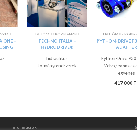
ÁNYMŰ
HAJTÓMŰ / KORMÁNYMŰ
HAJTÓMŰ / KOR
A ONE –
TECHNO ITALIA –
PYTHON-DRIVE P30
USING
HYDRODRIVE®
ADAPTER
áz
hidraulikus
Python-Drive P30
kormányrendszerek
Volvo/ Yanmar a
egyenes
417 000
F
Információk