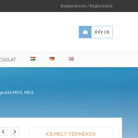
/
Bejelentkezés
Regisztráció
0
Ft
0
CSOLAT
égváltó MD1, MD2
KIEMELT TERMÉKEK