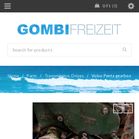
0
Ft
0
Home
/
Parts
/
Transmission, Drives
/
Volvo Penta gearbox
for MD1, MD2