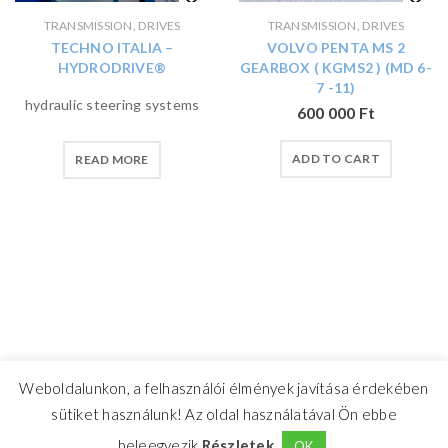
TRANSMISSION, DRIVES
TRANSMISSION, DRIVES
TECHNO ITALIA –
VOLVO PENTA MS 2
HYDRODRIVE®
GEARBOX ( KGMS2 ) (MD 6-
7 -11)
hydraulic steering systems
600 000
Ft
ADD TO CART
READ MORE
Weboldalunkon, a felhasználói élmények javítása érdekében
sütiket használunk! Az oldal használatával Ön ebbe
beleegyezik.
Részletek
OK