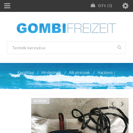
0
Ft
0
Kezdőlap
/
Hirdetések
/
Alkatrészek
/
Hajtómű /
kormánymű
/
Selva Távirányítókar
ELADVA