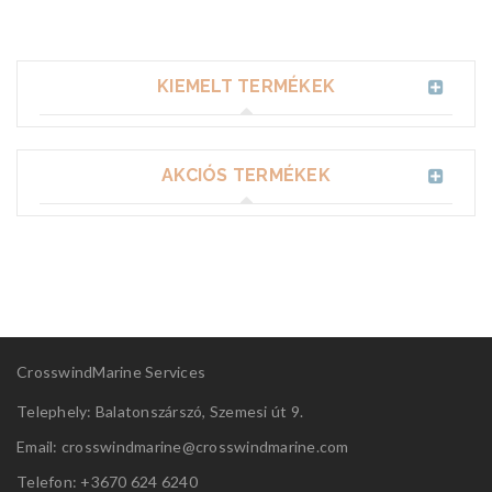
KIEMELT TERMÉKEK
AKCIÓS TERMÉKEK
CrosswindMarine Services
Telephely: Balatonszárszó, Szemesi út 9.
Email: crosswindmarine@
crosswindmarine.com
Telefon: +3670 624 6240