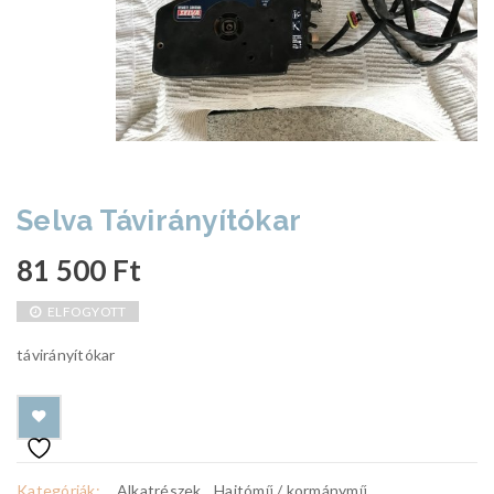
Selva Távirányítókar
81 500
Ft
ELFOGYOTT
távirányítókar
Kategóriák:
Alkatrészek
,
Hajtómű / kormánymű