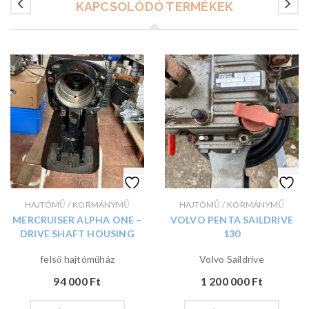
KAPCSOLÓDÓ TERMÉKEK
HAJTÓMŰ / KORMÁNYMŰ
HAJTÓMŰ / KORMÁNYMŰ
MERCRUISER ALPHA ONE –
VOLVO PENTA SAILDRIVE
DRIVE SHAFT HOUSING
130
felső hajtóműház
Volvo Saildrive
94 000
Ft
1 200 000
Ft