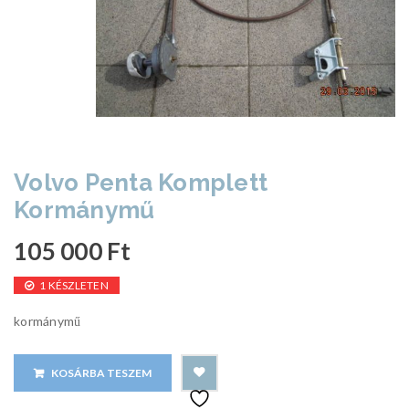
Volvo Penta Komplett
Kormánymű
105 000
Ft
1 KÉSZLETEN
kormánymű
KOSÁRBA TESZEM