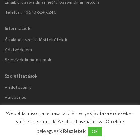
Email: crosswindmarine@
crosswindmarine.com
Telefon: +3670 624 6240
Információk
Általános szerződési feltételek
Adatvédelem
Szerviz dokumentumok
Szolgáltatások
Hirdetéseink
Hajóbérlés
Hajó Szerviz
Weboldalunkon, a felhasználói élmények javítása érdekében
sütiket használunk! Az oldal használatával Ön ebbe
beleegyezik.
Részletek
OK
CrosswindMarine Services 2025