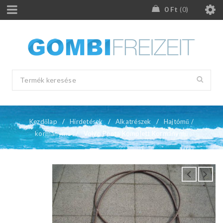
0
Ft
0
Kezdőlap
/
Hirdetések
/
Alkatrészek
/
Hajtómű /
kormánymű
/
Volvo Penta Komplett Kormánymű