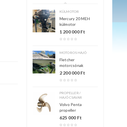
KÜLMOTOR
Mercury 20 MEH
külmotor
1 200 000
Ft
MOTOROS HAJÓ
Fletcher
motorcsónak
2 200 000
Ft
PROPELLER /
HAJÓCSAVAR
Volvo Penta
propeller
625 000
Ft