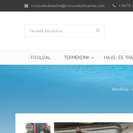
crosswindmarine@crosswindmarine.com
+3670 
FŐOLDAL
TERMÉKEINK
HAJÓ- ÉS TRA
Kezdőlap