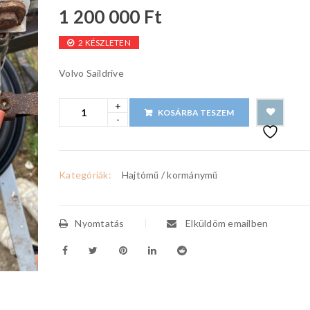
1 200 000
Ft
2 KÉSZLETEN
Volvo Saildrive
KOSÁRBA TESZEM
Kategóriák:
Hajtómű / kormánymű
Nyomtatás
Elküldöm emailben