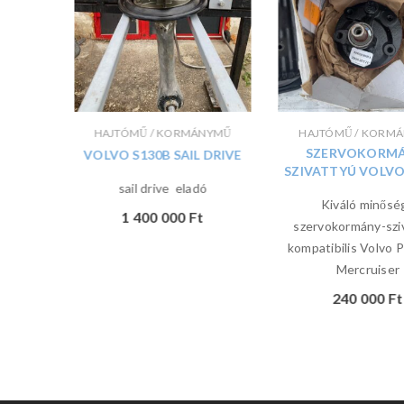
NYMŰ
HAJTÓMŰ / KORMÁNYMŰ
HAJTÓMŰ / KORM
 –
SZERVOKORMÁ
VOLVO S130B SAIL DRIVE
®
SZIVATTYÚ VOLVO
sail drive eladó
Kiváló minősé
1 400 000
Ft
rek
szervokormány-szi
kompatibilis Volvo 
Mercruiser
240 000
Ft