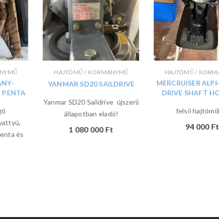
ÁNYMŰ
HAJTÓMŰ / KORMÁNYMŰ
HAJTÓMŰ / KOR
NY-
MERCRUISER ALPH
YANMAR SD20 SAILDRIVE
 PENTA
DRIVE SHAFT H
Yanmar SD20 Saildrive újszerű
gű
felső hajtómű
állapotban eladó!
vattyú,
94 000
Ft
1 080 000
Ft
Penta és