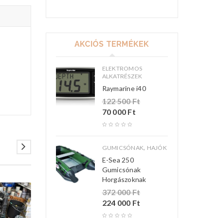
AKCIÓS TERMÉKEK
ELEKTROMOS
ALKATRÉSZEK
Raymarine i40
122 500
Ft
70 000
Ft
,
GUMICSÓNAK
HAJÓK
E-Sea 250
Gumicsónak
Horgászoknak
372 000
Ft
224 000
Ft