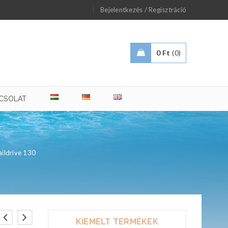
/
Bejelentkezés
Regisztráció
0
Ft
0
CSOLAT
aildrive 130
KIEMELT TERMÉKEK