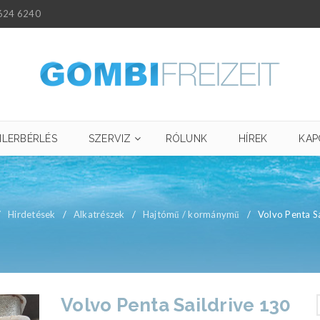
624 6240
ILERBÉRLÉS
SZERVIZ
RÓLUNK
HÍREK
KAP
/
Hirdetések
/
Alkatrészek
/
Hajtómű / kormánymű
/
Volvo Penta S
Volvo Penta Saildrive 130