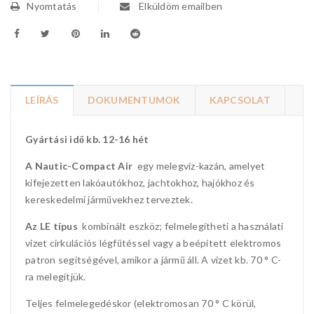
Nyomtatás
Elküldöm emailben
LEÍRÁS
DOKUMENTUMOK
KAPCSOLAT
Gyártási idő kb. 12-16 hét
A Nautic-Compact Air
egy melegvíz-kazán, amelyet
kifejezetten lakóautókhoz, jachtokhoz, hajókhoz és
kereskedelmi járművekhez terveztek.
Az LE típus
kombinált eszköz; felmelegítheti a használati
vizet cirkulációs légfűtéssel vagy a beépített elektromos
patron segítségével, amikor a jármű áll. A vizet kb. 70 ° C-
ra melegítjük.
Teljes felmelegedéskor (elektromosan 70 ° C körül,