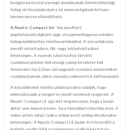
levegőn keresztül a levegő áramlásának hőmérsékletéig)
hideg víz hozzáadásával a víz mennyiségének kétszer-
háromszorosa eltávolítható.
A Nautic-Compact Air
felszerelhető
alapfelszereltségként vagy visszamenőlegesen minden
hidegvízellátáshoz tömlővezetékekkel. A vízcsatlakozás
merülő szivattyúkon, láb- vagy kéziszivattyúkon
lehetséges. A nyomás szivattyúhoz történő
csatlakoztatáskor biztonsági szelep készletet kell
felszerelni. Ha 2,0 bar-nál nagyobb nyomású vízvezetéket
csatlakoztatnak, akkor nyomáscsökkentőt is kell használni.
A készülékeket tömlőcsatlakozásokra szánják, hogy
ellensúlyozzák a tengeri és mobil területek rezgéseit. A
Nautic-Compact LE úgy lett megtervezve, hogy a kazán
akkor sem marad üresen , ha a használati víztartály üres. A
teljes ürítés tehát csak a vízleeresztő szelep kinyitásakor
lehetséges. A Nautic-Compact LE kazán és hőcserélőt a
legjobb saválló V4A rozsdamentes acélból készült és