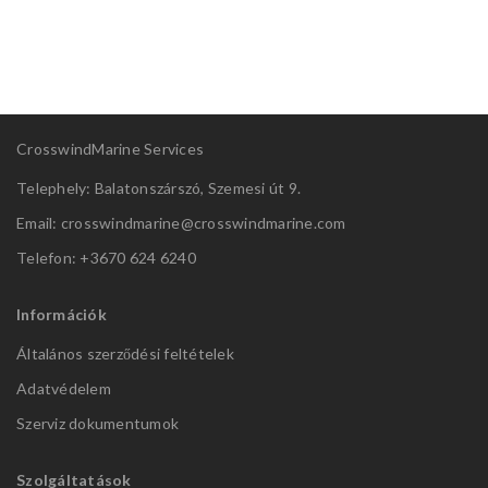
CrosswindMarine Services
Telephely: Balatonszárszó, Szemesi út 9.
Email: crosswindmarine@
crosswindmarine.com
Telefon: +3670 624 6240
Információk
Általános szerződési feltételek
Adatvédelem
Szerviz dokumentumok
Szolgáltatások