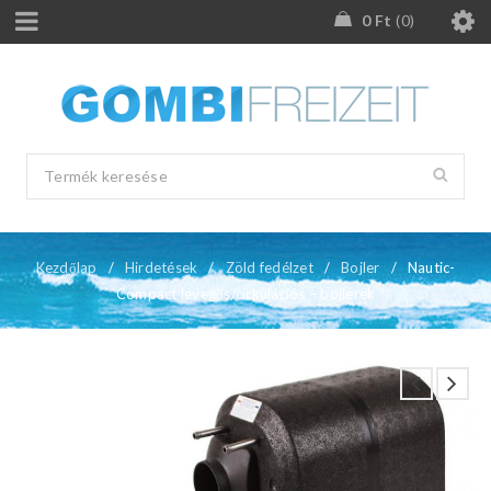
0
Ft
0
Kezdőlap
/
Hirdetések
/
Zöld fedélzet
/
Bojler
/
Nautic-
Compact levegős/cirkulációs – bojlerek