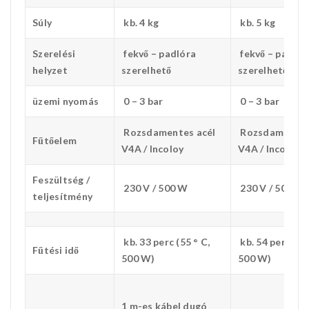
Súly
kb. 4 kg
kb. 5 kg
Szerelési
fekvő – padlóra
fekvő – padlór
helyzet
szerelhető
szerelhető
üzemi nyomás
0 – 3 bar
0 – 3 bar
Rozsdamentes acél
Rozsdamentes
Fűtőelem
V4A / Incoloy
V4A / Incoloy
Feszültség /
230 V / 500 W
230 V / 500 W
teljesítmény
kb. 33 perc (55 ° C,
kb. 54 perc (55 
Fűtési idő
500 W)
500 W)
1 m-es kábel dugó