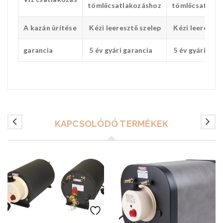
tömlőcsatlakozáshoz
tömlőcsatlako
A kazán ürítése
Kézi leeresztő szelep
Kézi leeresztő
garancia
5 év gyári garancia
5 év gyári gara
KAPCSOLÓDÓ TERMÉKEK