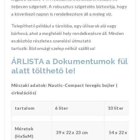
teljesen szigetelt. A robusztus szigetelés biztosítja, hogy
a következő napon is rendelkezésre áll a meleg víz.
Telepíthető például a tárolóba, egy ülősarok alá vagy
bárhová, ahol a megfelelő hely rendelkezésre áll. Minden
eszközhöz részletes szerelési útmutató
tartozik. Biztonsági szelep nélkül szállítva!
ÁRLISTA a Dokumentumok fül
alatt tölthető le!
Műszaki adatok: Nautic-Compact levegős bojler (
cirkulációs)
tartalom
6 liter
10 liter
Méretek
39 x 22 x 23 cm
54 x 22 x 23 c
(HxSxM)