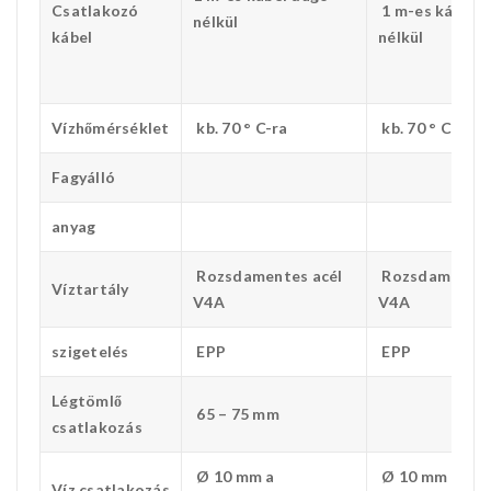
Csatlakozó
1 m-es kábel 
nélkül
kábel
nélkül
Vízhőmérséklet
kb. 70 ° C-ra
kb. 70 ° C-ra
Fagyálló
anyag
Rozsdamentes acél
Rozsdamentes
Víztartály
V4A
V4A
szigetelés
EPP
EPP
Légtömlő
65 – 75 mm
csatlakozás
Ø 10 mm a
Ø 10 mm a
Víz csatlakozás