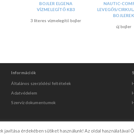
BOJLER ELGENA
NAUTIC-COM
VÍZMELEGÍTŐ KB3
LEVEGŐS/CIRKUL
BOJLERE
3 literes vízmelegítő bojler
új bojler
Információk
Általános szerződési feltételek
H
Adatvédelem
H
Szerviz dokumentumok
H
k javítása érdekében sütiket használunk! Az oldal használatával 