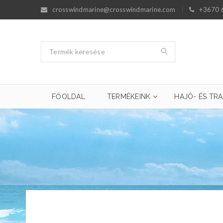
crosswindmarine@crosswindmarine.com
+3670 
FŐOLDAL
TERMÉKEINK
HAJÓ- ÉS TRA