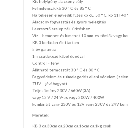
Kis helyigény, alacsony súly
Felmelegszik kb 30 ° C és 85 ° C
Ha teljesen elegyedik fűtés kb 6L, 50 ° C, kb 11 l 40 
Alacsony fogyasztás és gyors melegítés
Leeresztő szelep téli ürítéshez
Víz – bemenet és kimenet 10 mm-es tömlők vagy kom
KB 3 korlátlan élettartam
5 év garancia
1m csatlakozó kábel dugóval
Control – fény
Állítható termosztát 30 ° C és 80 ° C
Fagyvédelem és túlmelegedés elleni védelem ( télen f
TÜV – jóváhagyott
Teljesítmény 230V / 660W (3A)
vagy 12 V / 24 V-os vagy 200W / 400W
kombinált vagy 230V és 12V vagy 230V és 24V kom
Méretek:
KB 3 ca.30cm ca.20cm ca.16cm ca.1kg csak