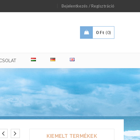
/
Bejelentkezés
Regisztráció
0
Ft
0
CSOLAT
KIEMELT TERMÉKEK