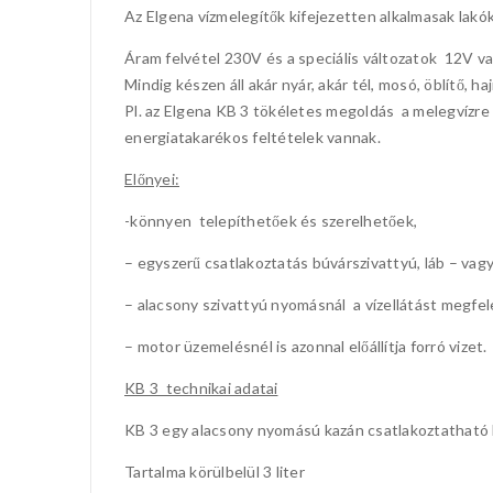
Az Elgena vízmelegítők kifejezetten alkalmasak lakók
Áram felvétel 230V és a speciális változatok 12V v
Mindig készen áll akár nyár, akár tél, mosó, öblítő, 
Pl. az Elgena KB 3 tökéletes megoldás a melegvízre 
energiatakarékos feltételek vannak.
Előnyei:
-könnyen telepíthetőek és szerelhetőek,
– egyszerű csatlakoztatás búvárszivattyú, láb – vag
– alacsony szivattyú nyomásnál a vízellátást megfel
– motor üzemelésnél is azonnal előállítja forró vizet.
KB 3 technikai adatai
KB 3 egy alacsony nyomású kazán csatlakoztatható b
Tartalma körülbelül 3 liter