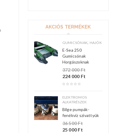
AKCIÓS TERMÉKEK
s
,
GUMICSÓNAK
HAJÓK
E-Sea 250
Gumicsónak
Horgászoknak
372 000
Ft
224 000
Ft
ELEKTROMOS
ALKATRÉSZEK
Bilge pumpák-
fenékvíz szivattyúk
36 500
Ft
25 000
Ft