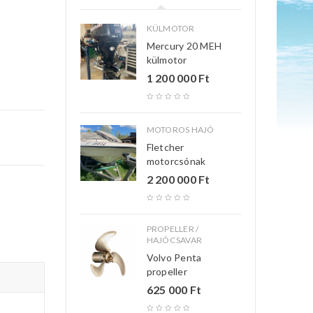
KÜLMOTOR
Mercury 20 MEH
külmotor
1 200 000
Ft
MOTOROS HAJÓ
Fletcher
motorcsónak
2 200 000
Ft
PROPELLER /
HAJÓCSAVAR
Volvo Penta
propeller
625 000
Ft