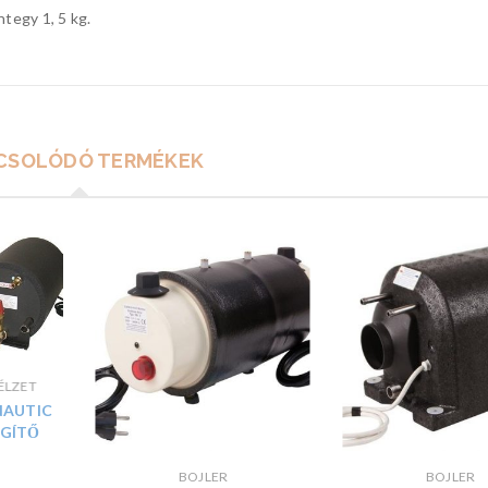
tegy 1, 5 kg.
CSOLÓDÓ TERMÉKEK
ÉLZET
NAUTIC
EGÍTŐ
BOJLER
BOJLER