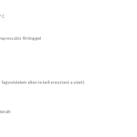
° C
pressziós fittinggel
agyvédelem ellen le kell ereszteni a vízet)
binált