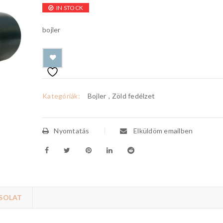
IN STOCK
bojler
Kategóriák:
Bojler
,
Zöld fedélzet
Nyomtatás
Elküldöm emailben
SOLAT