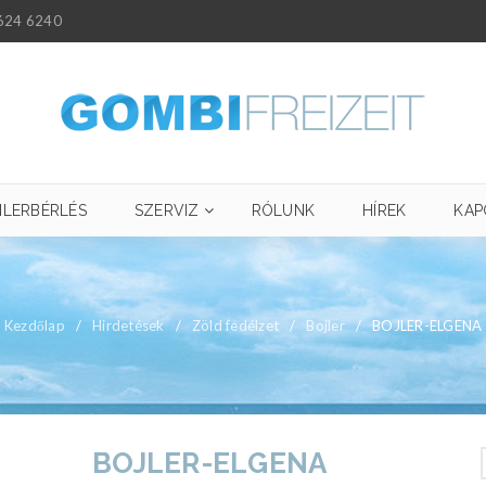
624 6240
ILERBÉRLÉS
SZERVIZ
RÓLUNK
HÍREK
KAP
Kezdőlap
/
Hirdetések
/
Zöld fedélzet
/
Bojler
/
BOJLER-ELGENA
BOJLER-ELGENA