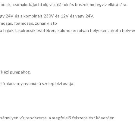
ocsik, csónakok, jachtok, vitorlások és buszok melegvíz ellátására.
agy 24V és a kombinált 230V és 12V és vagy 24V.
hajmosás, fogmosás, zuhany, stb
a hajók, lakókocsik esetében, különösen olyan helyeken, ahol a hely-é
y kézi pumpához,
elő alacsony nyomású szelep biztosítja.
ármilyen víz rendszerre, a megfelelő felszerelést követően.