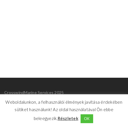
CrosswindMarine Services 2025
Weboldalunkon, a felhasználói élmények javítása érdekében
Benachrichtigungen
sütiket használunk! Az oldal használatával Ön ebbe
beleegyezik.
Részletek
OK