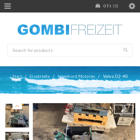
0
Ft
0
Start
/
Ersatzteile
/
Innenbord Motoren
/
Volvo D2-40
Dieselmotoren