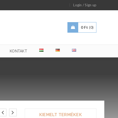
/
Login
Sign up
0
Ft
0
KONTAKT
KIEMELT TERMÉKEK