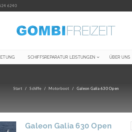
624 6240
IETUNG
SCHIFFSREPARATUR LEISTUNGEN
ÜBER UNS
Start
/
Schiffe
/
Motorboot
/
Galeon Galia 630 Open
Galeon Galia 630 Open