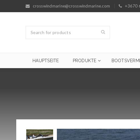
crosswindmarine@crosswindmarine.com
+3670 
HAUPTSEITE
PRODUKTE
BOOTSVERM