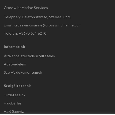
CrosswindMarine Services
Telephely: Balatonszárszó, Szemesi út 9.
Email: crosswindmarine@
crosswindmarine.com
Telefon: +3670 624 6240
Információk
Általános szerződési feltételek
Adatvédelem
Szerviz dokumentumok
Szolgáltatások
Hirdetéseink
Hajóbérlés
Hajó Szerviz