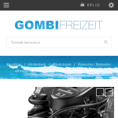
0
Ft
0
Kezdőlap
/
Hirdetések
/
Alkatrészek
/
Külmotor / Belmotor
alkatrészek
/
Sierra – Crusader belmotor alkatrészek