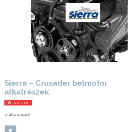
Sierra – Crusader belmotor
alkatrészek
IN STOCK
új alkatrészek