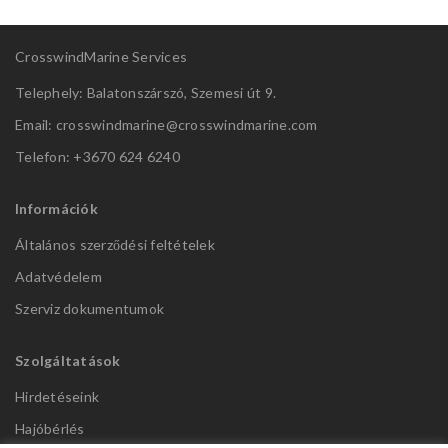
CrosswindMarine Services
Telephely: Balatonszárszó, Szemesi út 9.
Email: crosswindmarine@
crosswindmarine.com
Telefon: +3670 624 6240
Információk
Általános szerződési feltételek
Adatvédelem
Szerviz dokumentumok
Szolgáltatások
Hirdetéseink
Hajóbérlés