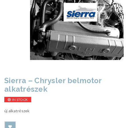
Sierra – Chrysler belmotor
alkatrészek
IN STOCK
új alkatrészek