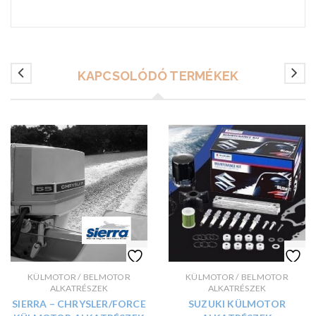
KAPCSOLÓDÓ TERMÉKEK
KÜLMOTOR / BELMOTOR
KÜLMOTOR / BELMOTOR
ALKATRÉSZEK
ALKATRÉSZEK
SIERRA – CHRYSLER/FORCE
SUZUKI KÜLMOTOR