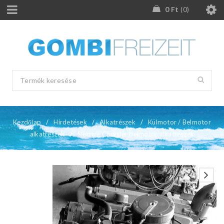
0
Ft
0
Kezdőlap
/
Hirdetések
/
Alkatrészek
/
Külmotor / Belmotor
alkatrészek
/
Sierra – Chrysler belmotor alkatrészek