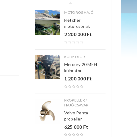
MOTOROS HAJÓ
Fletcher
motorcsónak
2 200 000
Ft
KÜLMOTOR
Mercury 20 MEH
külmotor
1 200 000
Ft
PROPELLER /
HAJÓCSAVAR
Volvo Penta
propeller
625 000
Ft