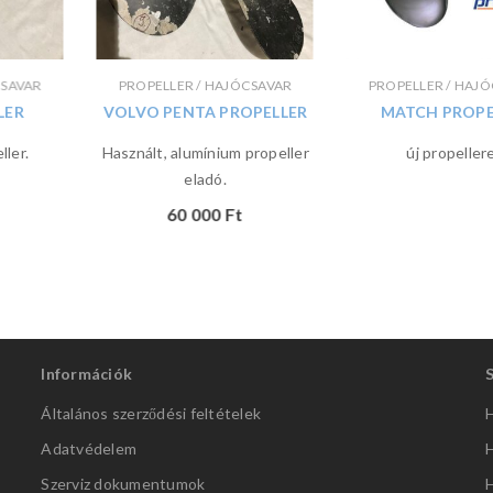
CSAVAR
PROPELLER / HAJÓCSAVAR
PROPELLER / HAJ
LER
VOLVO PENTA PROPELLER
MATCH PROPE
ller.
Használt, alumínium propeller
új propeller
eladó.
60 000
Ft
Információk
Általános szerződési feltételek
H
Adatvédelem
H
Szerviz dokumentumok
H