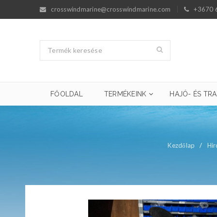
crosswindmarine@crosswindmarine.com
+3670 
FŐOLDAL
TERMÉKEINK
HAJÓ- ÉS TRA
Kezdőlap
/
Hir