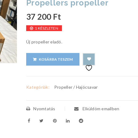
Propellers propeller
37 200
Ft
1 KÉSZLETEN
Új propeller eladó.
KOSÁRBA TESZEM
Kategóriák:
Propeller / Hajócsavar
Nyomtatás
Elküldöm emailben