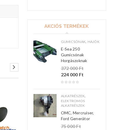
AKCIÓS TERMÉKEK
,
GUMICSÓNAK
HAJÓK
E-Sea 250
Gumicsónak
Horgászoknak
372 000
Ft
224 000
Ft
,
ALKATRÉSZEK
ELEKTROMOS
ALKATRÉSZEK
OMC, Mercruiser,
Ford Generátor
75 000
Ft