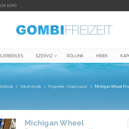
624 6240
ILERBÉRLÉS
SZERVIZ
RÓLUNK
HÍREK
KAP
detések
/
Alkatrészek
/
Propeller / Hajócsavar
/
Michigan Wheel Pro
Michigan Wheel