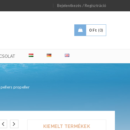
/
Bejelentkezés
Regisztráció
0
Ft
0
CSOLAT
pellers propeller
KIEMELT TERMÉKEK