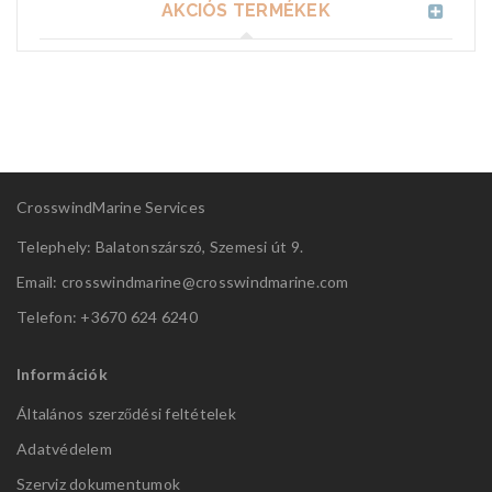
AKCIÓS TERMÉKEK
CrosswindMarine Services
Telephely: Balatonszárszó, Szemesi út 9.
Email: crosswindmarine@
crosswindmarine.com
Telefon: +3670 624 6240
Információk
Általános szerződési feltételek
Adatvédelem
Szerviz dokumentumok