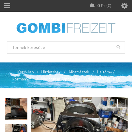
0
Ft
0
Kezdőlap
/
Hirdetések
/
Alkatrészek
/
Hajtómű /
kormánymű
/
Mercruiser Alpha One – Drive Shaft Housing