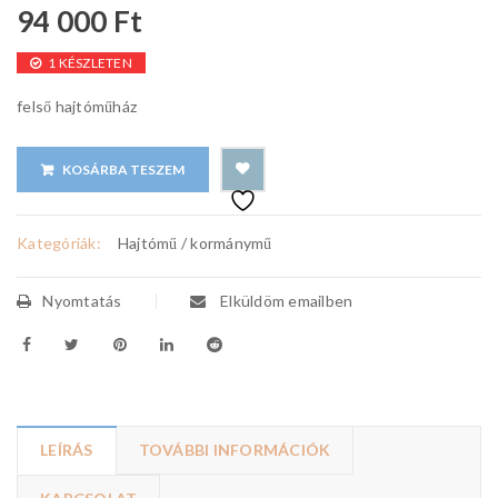
94 000
Ft
1 KÉSZLETEN
felső hajtóműház
KOSÁRBA TESZEM
Kategóriák:
Hajtómű / kormánymű
Nyomtatás
Elküldöm emailben
LEÍRÁS
TOVÁBBI INFORMÁCIÓK