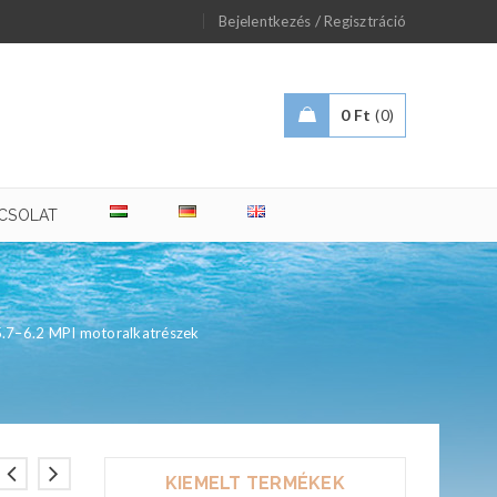
/
Bejelentkezés
Regisztráció
0
Ft
0
CSOLAT
5.7–6.2 MPI motoralkatrészek
KIEMELT TERMÉKEK