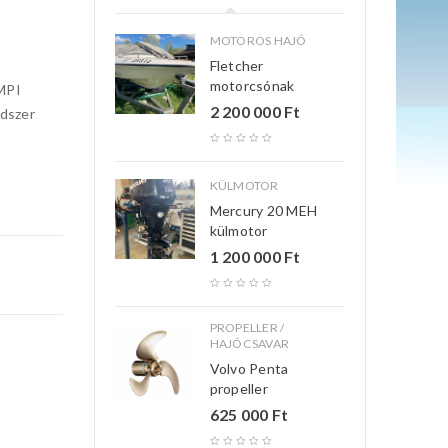
MOTOROS HAJÓ
Fletcher
motorcsónak
 MPI
2 200 000
Ft
ndszer
KÜLMOTOR
Mercury 20 MEH
külmotor
1 200 000
Ft
PROPELLER /
HAJÓCSAVAR
Volvo Penta
propeller
625 000
Ft