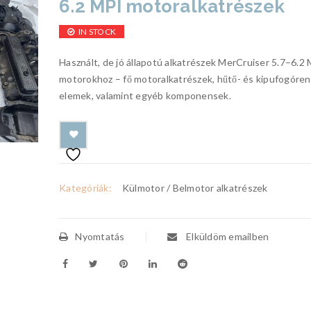
6.2 MPI motoralkatrészek
IN STOCK
Használt, de jó állapotú alkatrészek MerCruiser 5.7–6.2
motorokhoz – fő motoralkatrészek, hűtő- és kipufogóre
elemek, valamint egyéb komponensek.
Kategóriák:
Külmotor / Belmotor alkatrészek
Nyomtatás
Elküldöm emailben