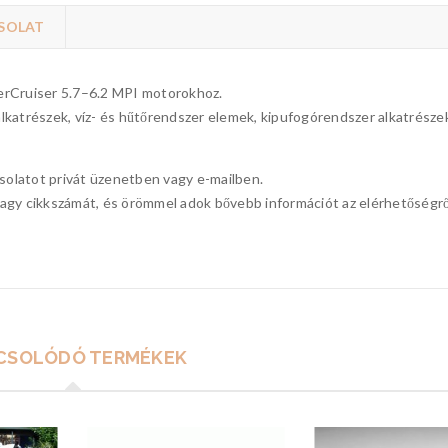
SOLAT
erCruiser 5.7–6.2 MPI motorokhoz.
lkatrészek, víz- és hűtőrendszer elemek, kipufogórendszer alkatrésze
csolatot privát üzenetben vagy e-mailben.
t vagy cikkszámát, és örömmel adok bővebb információt az elérhetőségrő
CSOLÓDÓ TERMÉKEK