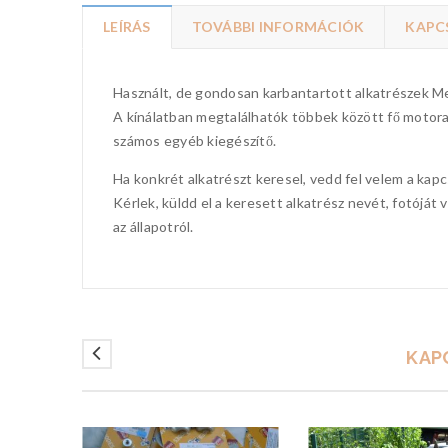
LEÍRÁS
TOVÁBBI INFORMÁCIÓK
KAPC
Használt, de gondosan karbantartott alkatrészek M
A kínálatban megtalálhatók többek között fő motora
számos egyéb kiegészítő.
Ha konkrét alkatrészt keresel, vedd fel velem a kap
Kérlek, küldd el a keresett alkatrész nevét, fotójá
az állapotról.
KAP