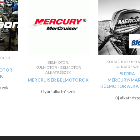
MOTOR
,
KÜLMOTOR / BEL
BELMOTOR
K
ALKATRÉSZE
KÜLMOTOR / BELMOTOR
OTOR
ALKATRÉSZEK
SIERRA –
EK
MERCRUISER BELMOTOROK
MERCURY/MAR
KÜLMOTOR ALKA
szek
Gyári alkatrészek
új alkatrész