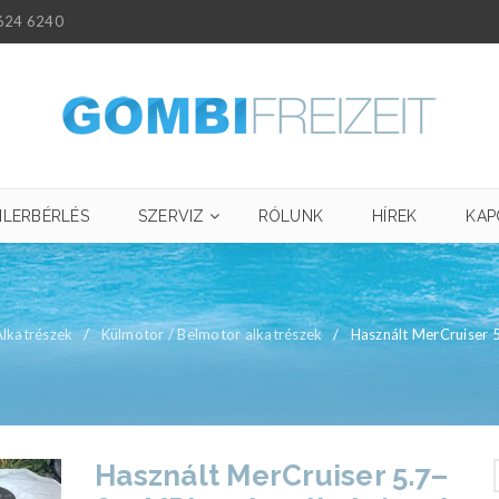
624 6240
ILERBÉRLÉS
SZERVIZ
RÓLUNK
HÍREK
KAP
Alkatrészek
/
Külmotor / Belmotor alkatrészek
/
Használt MerCruiser 
Használt MerCruiser 5.7–