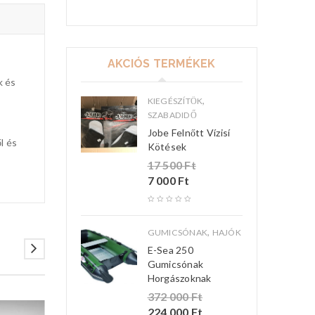
AKCIÓS TERMÉKEK
k és
,
KIEGÉSZÍTŐK
SZABADIDŐ
Jobe Felnőtt Vízisí
l és
Kötések
17 500
Ft
7 000
Ft
,
GUMICSÓNAK
HAJÓK
E-Sea 250
Gumicsónak
Horgászoknak
372 000
Ft
224 000
Ft