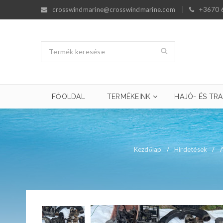
crosswindmarine@crosswindmarine.com
+3670 
FŐOLDAL
TERMÉKEINK
HAJÓ- ÉS TRA
Kezdőlap
/
Hirdetések
/