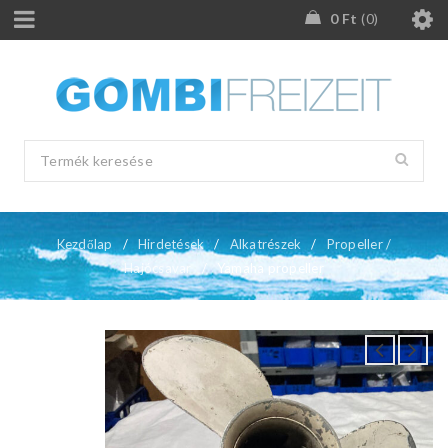
0
Ft
0
Kezdőlap
/
Hirdetések
/
Alkatrészek
/
Propeller /
Hajócsavar
/
Yamaha propeller