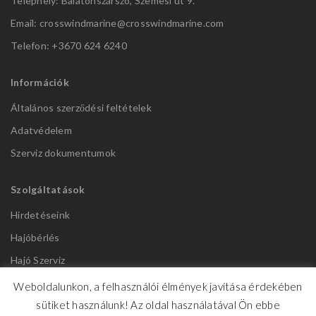
Telephely: Balatonszárszó, Szemesi út 9.
Email: crosswindmarine@
crosswindmarine.com
Telefon: +3670 624 6240
Információk
Általános szerződési feltételek
Adatvédelem
Szerviz dokumentumok
Szolgáltatások
Hirdetéseink
Hajóbérlés
Hajó Szerviz
Weboldalunkon, a felhasználói élmények javítása érdekében
sütiket használunk! Az oldal használatával Ön ebbe