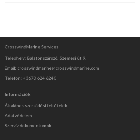
CrosswindMarine Services
Telephely: Balatonszárszó, Szemesi út 9.
Email: crosswindmarine@
crosswindmarine.com
Telefon: +3670 624 6240
Információk
Általános szerződési feltételek
Adatvédelem
Szerviz dokumentumok