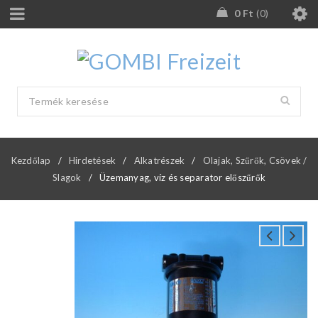
0
Ft
0
Kezdőlap
/
Hirdetések
/
Alkatrészek
/
Olajak, Szűrők, Csövek /
Slagok
/
Üzemanyag, víz és separator előszűrők