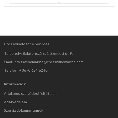
CrosswindMarine Services
Telephely: Balatonszárszó, Szemesi út 9.
Email: crosswindmarine@
crosswindmarine.com
Telefon: +3670 624 6240
Információk
Általános szerződési feltételek
Adatvédelem
Szerviz dokumentumok