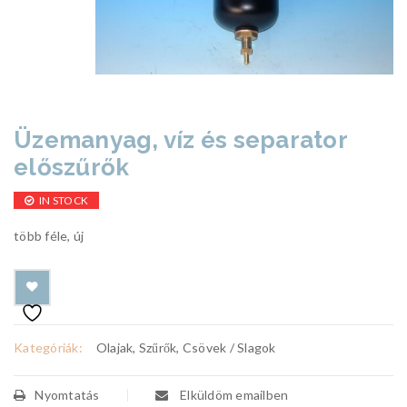
Üzemanyag, víz és separator
előszűrők
IN STOCK
több féle, új
Kategóriák:
Olajak, Szűrők, Csövek / Slagok
Nyomtatás
Elküldöm emailben