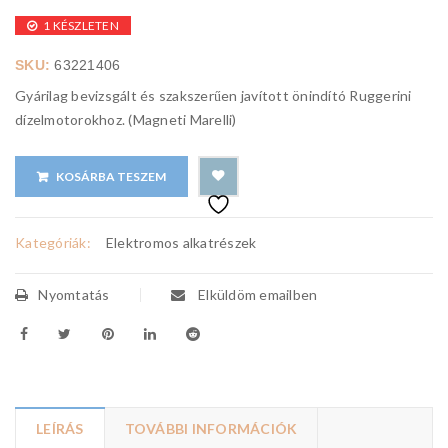
1 KÉSZLETEN
SKU:
63221406
Gyárilag bevizsgált és szakszerűen javított önindító Ruggerini
dízelmotorokhoz. (Magneti Marelli)
KOSÁRBA TESZEM
Kategóriák:
Elektromos alkatrészek
Nyomtatás
Elküldöm emailben
LEÍRÁS
TOVÁBBI INFORMÁCIÓK