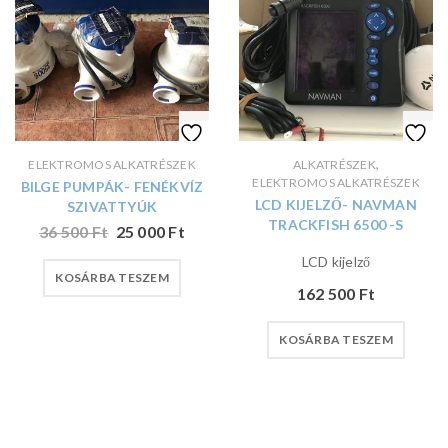
,
ELEKTROMOS ALKATRÉSZEK
ALKATRÉSZEK
ELEKTROMOS ALKATRÉSZEK
BILGE PUMPÁK- FENÉKVÍZ
LCD KIJELZŐ- NAVMAN
SZIVATTYÚK
TRACKFISH 6500 -S
36 500
Ft
25 000
Ft
LCD kijelző
KOSÁRBA TESZEM
162 500
Ft
KOSÁRBA TESZEM