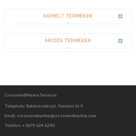
KIEMELT TERMÉKEK
AKCIÓS TERMÉKEK
CrosswindMarine Services
Telephely: Balatonszárszó, Szemesi út 9.
Email: crosswindmarine@
crosswindmarine.com
Telefon: +3670 624 6240