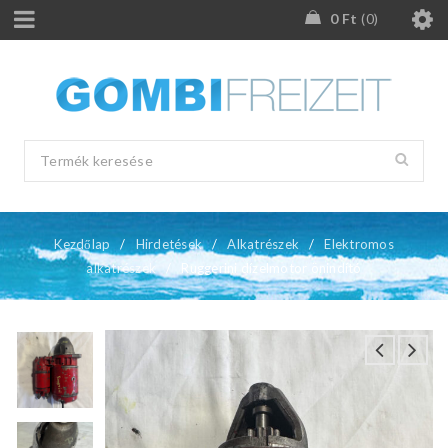
0
Ft
0
Kezdőlap
/
Hirdetések
/
Alkatrészek
/
Elektromos
alkatrészek
/
Ruggerini dízelmotor önindító