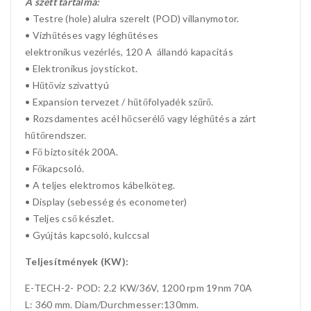
A szett tartalma:
• Testre (hole) alulra szerelt (POD) villanymotor.
• Vízhűtéses vagy léghűtéses
elektronikus vezérlés, 120 A állandó kapacitás
• Elektronikus joystickot.
• Hűtővíz szivattyú
• Expansion tervezet / hűtőfolyadék szűrő.
• Rozsdamentes acél hőcserélő vagy léghűtés a zárt
hűtőrendszer.
• Fő biztosíték 200A.
• Főkapcsoló.
• A teljes elektromos kábelköteg.
• Display (sebesség és econometer)
• Teljes cső készlet.
• Gyújtás kapcsoló, kulccsal
Teljesítmények (KW):
E-TECH-2- POD: 2.2 KW/36V, 1200 rpm 19nm 70A
L: 360 mm. Diam/Durchmesser:130mm.