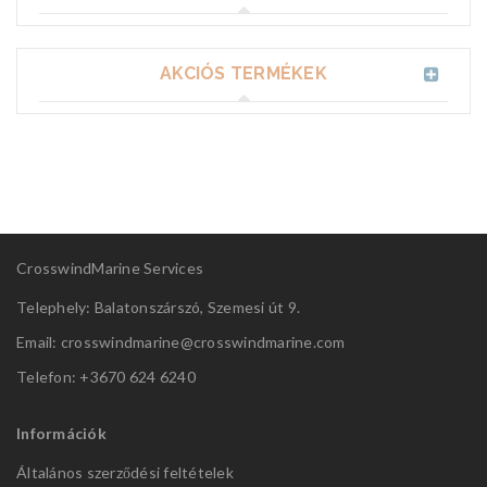
AKCIÓS TERMÉKEK
CrosswindMarine Services
Telephely: Balatonszárszó, Szemesi út 9.
Email: crosswindmarine@
crosswindmarine.com
Telefon: +3670 624 6240
Információk
Általános szerződési feltételek