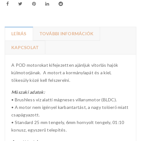
LEÍRÁS
TOVÁBBI INFORMÁCIÓK
KAPCSOLAT
A POD motorokat kifejezetten ajánljuk vitorlás hajók
külmotorjának. A motort a kormánylapát és a kiel,
tőkesúly közé kell felszerelni.
Műszaki adatok:
• Brushless víz alatti mágneses villanymotor (BLDC).
• A motor nem igényel karbantartást, a nagy tolóerő miatt
csapágyazott.
• Standard 25 mm tengely, 6mm hornyolt tengely, 01:10
konusz, egyszerű telepítés.