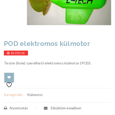
POD elektromos külmotor
IN STOCK
Testre (hole) szerelhető elektromos külmotor (POD).
Kategóriák:
Külmotor
Nyomtatás
Elküldöm emailben