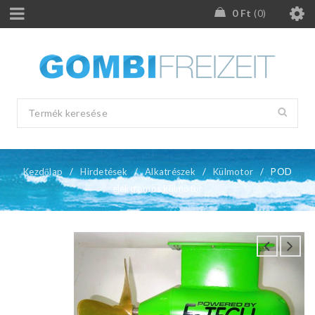
0
Ft
0
Kezdőlap
/
Hirdetések
/
Alkatrészek
/
Külmotor
/
POD
elektromos külmotor