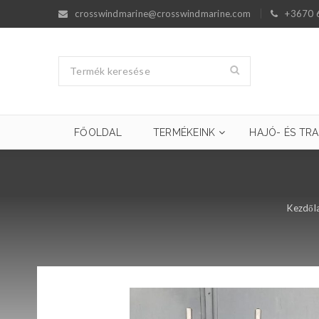
crosswindmarine@crosswindmarine.com
+3670 
FŐOLDAL
TERMÉKEINK
HAJÓ- ÉS TRA
Kezdől