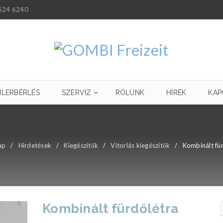
624 6240
ILERBÉRLÉS
SZERVIZ
RÓLUNK
HÍREK
KAP
ap
/
Hirdetések
/
Kiegészítők
/
Vitorlás kiegészítők
/
Kombinált fü
Kombinált fürdőlétra