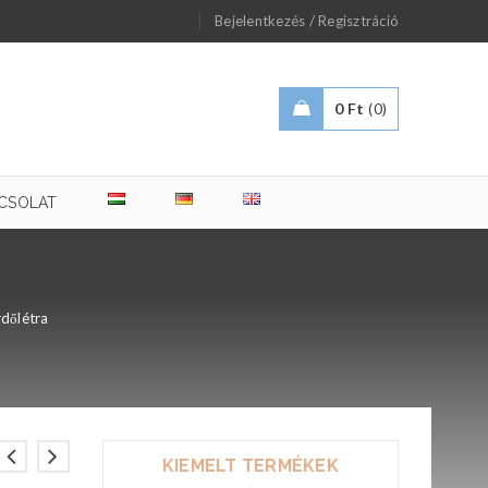
/
Bejelentkezés
Regisztráció
0
Ft
0
CSOLAT
rdőlétra
KIEMELT TERMÉKEK