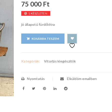
75 000
Ft
1 KÉSZLETEN
jó állapotú fürdőlétra
KOSÁRBA TESZEM
Kategóriák:
Vitorlás kiegészítők
Nyomtatás
Elküldöm emailben