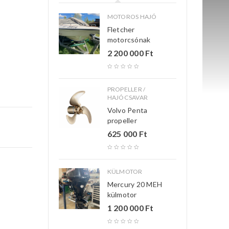
MOTOROS HAJÓ
Fletcher
motorcsónak
2 200 000
Ft
PROPELLER /
HAJÓCSAVAR
Volvo Penta
propeller
625 000
Ft
KÜLMOTOR
Mercury 20 MEH
külmotor
1 200 000
Ft