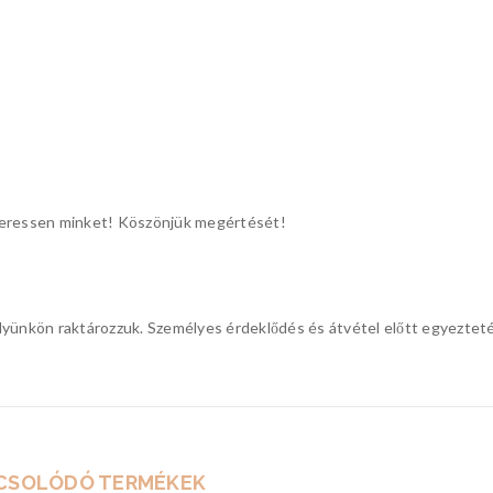
keressen minket! Köszönjük megértését!
lyünkön raktározzuk. Személyes érdeklődés és átvétel előtt egyeztet
CSOLÓDÓ TERMÉKEK