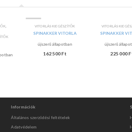
ELADVA
,
TŐK
VITORLÁS KIEGÉSZÍTŐK
VITORLÁS KIEGÉS
,
SPINAKKER VITORLA
SPINAKKER VI
ZÍTŐK
újszerű állapotban
újszerű állapo
162 500
Ft
225 000
F
apotban
Információk
Általános szerződési feltételek
H
Adatvédelem
H