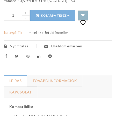
Yamaha 40(V/Y/H)-50, F40(A/C/D/F/H)-F60
KOSÁRBA TESZEM
Kategóriák:
Impeller / Jetski impeller
Nyomtatás
Elküldöm emailben
LEÍRÁS
TOVÁBBI INFORMÁCIÓK
KAPCSOLAT
Kompatibilis: