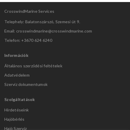
CrosswindMarine Services
Telephely: Balatonszárszó, Szemesi út 9.
Email: crosswindmarine@
crosswindmarine.com
Telefon: +3670 624 6240
Információk
Általános szerződési feltételek
Adatvédelem
Szerviz dokumentumok
Szolgáltatások
Hirdetéseink
Hajóbérlés
Hajó Szerviz