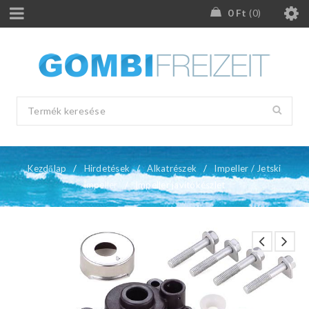
0
Ft
0
Kezdőlap
/
Hirdetések
/
Alkatrészek
/
Impeller / Jetski
impeller
/
Impeller javítókészlet