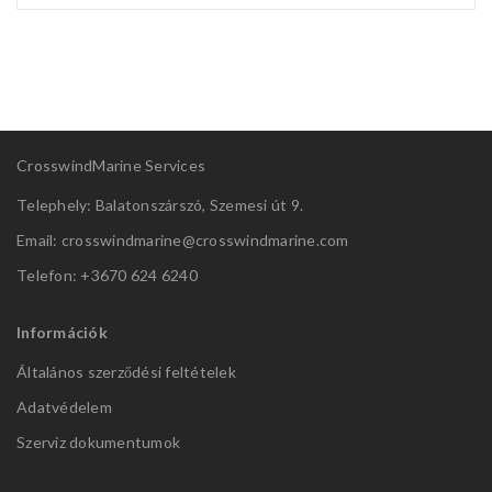
CrosswindMarine Services
Telephely: Balatonszárszó, Szemesi út 9.
Email: crosswindmarine@
crosswindmarine.com
Telefon: +3670 624 6240
Információk
Általános szerződési feltételek
Adatvédelem
Szerviz dokumentumok