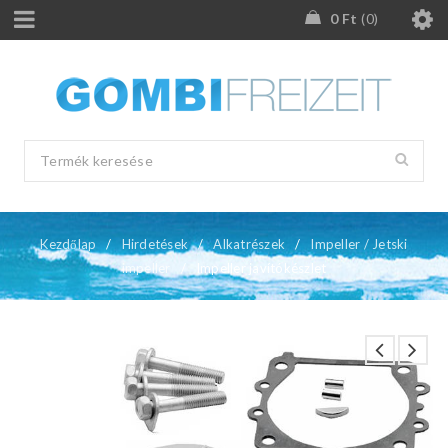
0
Ft
0
Kezdőlap
/
Hirdetések
/
Alkatrészek
/
Impeller / Jetski
impeller
/
Impeller javítókészlet