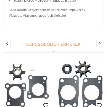
Suzuki DF200 – DF250, 4-Takt, ab Bj. 2004
Kapcsolódó kifejezések: Impeller, Vízpumpa kerék,
Vízlapát, Vízpumpa lapát javítókészlet
KAPCSOLÓDÓ TERMÉKEK