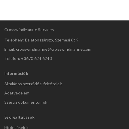
CrosswindMarine Services
Telephely: Balatonszárszó, Szemesi út 9.
Email: crosswindmarine@
crosswindmarine.com
Telefon: +3670 624 6240
Információk
Általános szerződési feltételek
Adatvédelem
Szerviz dokumentumok
Szolgáltatások
Hirdetéseink