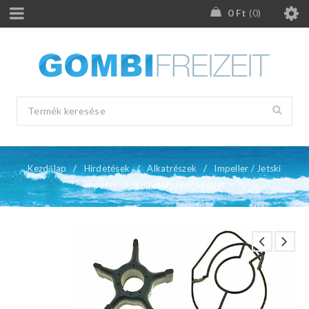
0
Ft
0
Kezdőlap
/
Hirdetések
/
Alkatrészek
/
Impeller / Jetski
impeller
/
Impeller javítókészlet