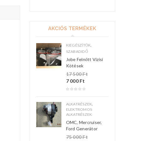
AKCIÓS TERMÉKEK
,
KIEGÉSZÍTŐK
SZABADIDŐ
Jobe Felnőtt Vízisí
Kötések
17 500
Ft
7 000
Ft
,
ALKATRÉSZEK
ELEKTROMOS
ALKATRÉSZEK
OMC, Mercruiser,
Ford Generátor
75 000
Ft