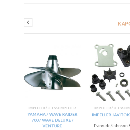
KAP
PELLER
IMPELLER / JETSKI IMPELLER
IMPELLER / JETSKI I
UNNER
YAMAHA / WAVE RAIDER
IMPELLER JAVÍTÓ
700 / WAVE DELUXE /
Evinrude/Johnson 
VENTURE