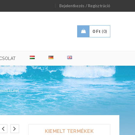
/
Bejelentkezés
Regisztráció
0
Ft
0
CSOLAT
vítókészlet
KIEMELT TERMÉKEK