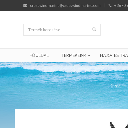
crosswindmarine@crosswindmarine.com
+3670 
FŐOLDAL
TERMÉKEINK
HAJÓ- ÉS TRA
Kezdőlap