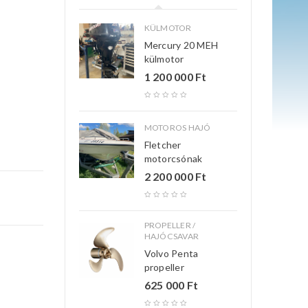
KÜLMOTOR
Mercury 20 MEH
külmotor
1 200 000
Ft
MOTOROS HAJÓ
Fletcher
motorcsónak
2 200 000
Ft
PROPELLER /
HAJÓCSAVAR
Volvo Penta
propeller
625 000
Ft