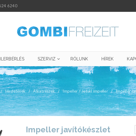
624 6240
ILERBÉRLÉS
SZERVIZ
RÓLUNK
HÍREK
KAP
/
Hirdetések
/
Alkatrészek
/
Impeller / Jetski impeller
/
Impeller ja
Impeller javítókészlet