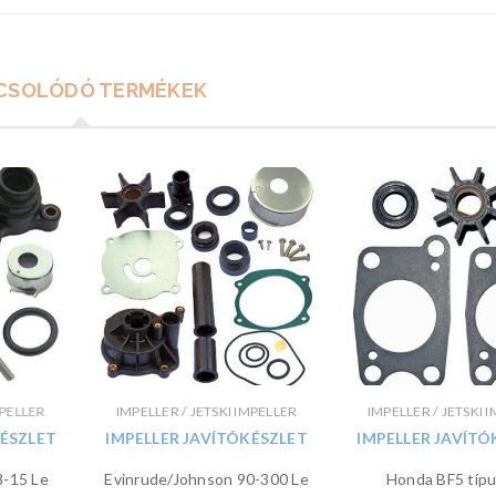
CSOLÓDÓ TERMÉKEK
MPELLER
IMPELLER / JETSKI IMPELLER
IMPELLER / JETSKI 
KÉSZLET
IMPELLER JAVÍTÓKÉSZLET
IMPELLER JAVÍTÓ
8-15 Le
Evinrude/Johnson 90-300 Le
Honda BF5 típ