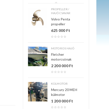
PROPELLER /
HAJÓCSAVAR
Volvo Penta
propeller
625 000
Ft
MOTOROS HAJÓ
Fletcher
motorcsónak
2 200 000
Ft
KÜLMOTOR
Mercury 20 MEH
külmotor
1 200 000
Ft