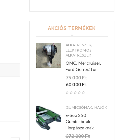
AKCIÓS TERMÉKEK
,
ALKATRÉSZEK
ELEKTROMOS
ALKATRÉSZEK
OMC, Mercruiser,
Ford Generátor
75 000
Ft
60 000
Ft
,
GUMICSÓNAK
HAJÓK
E-Sea 250
Gumicsónak
Horgászoknak
372 000
Ft