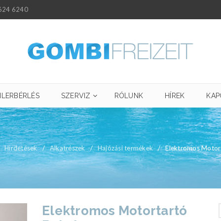
624 6240
ILERBÉRLÉS
SZERVIZ
RÓLUNK
HÍREK
KAP
Hirdetések
/
Alkatrészek
/
Hajózási termékek
/
Elektromos Motor
Elektromos Motortartó