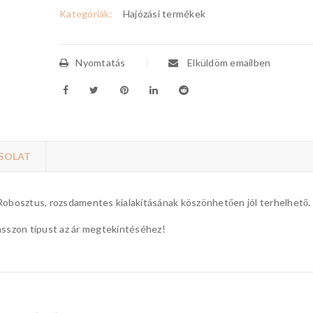
Kategóriák:
Hajózási termékek
Nyomtatás
Elküldöm emailben
SOLAT
 Robosztus, rozsdamentes kialakításának köszönhetően jól terhelhető.
lasszon típust az ár megtekintéséhez!