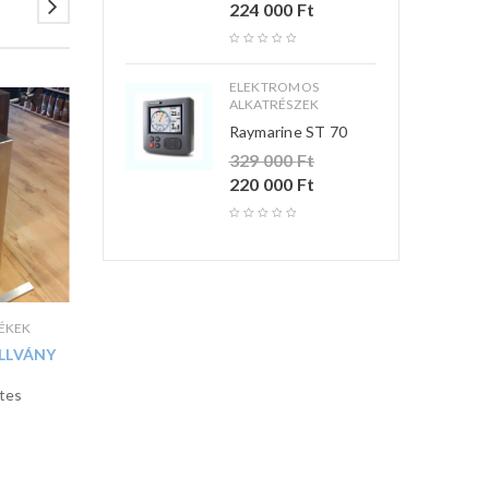
224 000
Ft
ELEKTROMOS
ALKATRÉSZEK
Raymarine ST 70
329 000
Ft
220 000
Ft
ÉKEK
HAJÓZÁSI TERMÉKEK
HAJÓZÁSI TER
LLVÁNY
PERGETŐS BOTTARTÓ
KÜLMOTOR 
tes
új, rozsdamentes
rozsdamentes m
36 500
Ft
35 000
F