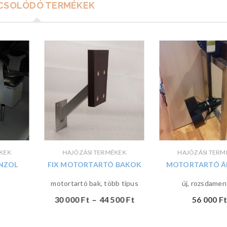
CSOLÓDÓ TERMÉKEK
ÉKEK
HAJÓZÁSI TERMÉKEK
HAJÓZÁSI TERM
NZOL
FIX MOTORTARTÓ BAKOK
MOTORTARTÓ Á
motortartó bak, több típus
új, rozsdamen
30 000
Ft
–
44 500
Ft
56 000
Ft