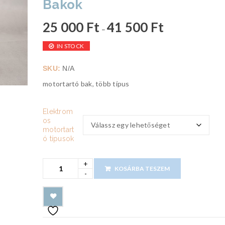
Bakok
25 000
Ft
41 500
Ft
–
IN STOCK
SKU:
N/A
motortartó bak, több típus
Elektrom
os
motortart
ó típusok
KOSÁRBA TESZEM