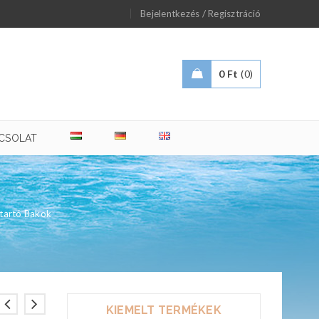
/
Bejelentkezés
Regisztráció
0
Ft
0
CSOLAT
tartó Bakok
KIEMELT TERMÉKEK