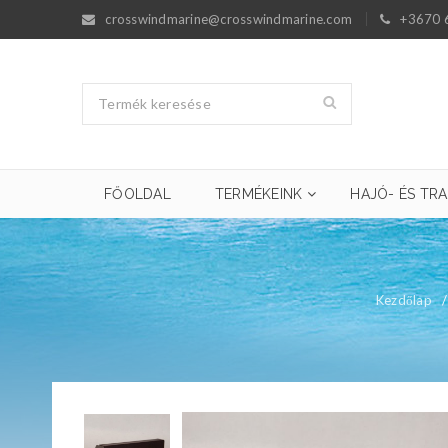
crosswindmarine@crosswindmarine.com
+3670 
FŐOLDAL
TERMÉKEINK
HAJÓ- ÉS TRA
Kezdőlap
/