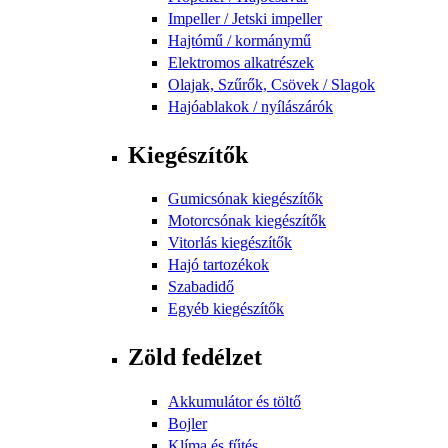
Impeller / Jetski impeller
Hajtómű / kormánymű
Elektromos alkatrészek
Olajak, Szűrők, Csövek / Slagok
Hajóablakok / nyílászárók
Kiegészítők
Gumicsónak kiegészítők
Motorcsónak kiegészítők
Vitorlás kiegészítők
Hajó tartozékok
Szabadidő
Egyéb kiegészítők
Zöld fedélzet
Akkumulátor és töltő
Bojler
Klíma és fűtés