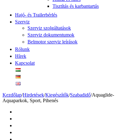
Tisztítás és karbantartás
Hajó- és Trailerbérlés
Szerviz
Szerviz szolgáltatások
Szerviz dokumentumok
Belmotor szerviz leírások
Rólunk
Hírek
Kapcsolat
Kezdőlap
/
Hirdetések
/
Kiegészítők
/
Szabadidő
/
Aquaglide-
Aquaparkok, Sport, Pihenés