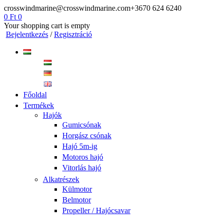
crosswindmarine@crosswindmarine.com
+3670 624 6240
0
Ft
0
Your shopping cart is empty
Bejelentkezés
/
Regisztráció
Főoldal
Termékek
Hajók
Gumicsónak
Horgász csónak
Hajó 5m-ig
Motoros hajó
Vitorlás hajó
Alkatrészek
Külmotor
Belmotor
Propeller / Hajócsavar