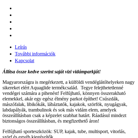
Leírás
További információk
Kapcsolat
Állítsa össze kedve szerint saját vizi vidámparkját!
Magyarországra is megérkezett, a külföldi vendéglátóhelyeken nagy
sikereket elért Aquaglide termékcsalád. Tegye felejthetetlenné
vendégei számára a pihenést! Felfújható, könnyen összerakható
elemekkel, akár egy egész élmény parkot építhet! Csúszdák,
mászófalak, libikókák, lábáztatók, kajakok, szörfök, nyugágyak,
labdapályák, trambulinok és sok más vidám elem, amelyek
összeállításban csak a képzelet szabhat határt. Ráadásul mindezt
biztonságos összeállításban, és megfizethető áron!
Felfújható sporteszközök: SUP, kajak, tube, multisport, vitorlás,
szörf és egyéb kiegészítők.