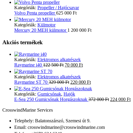
Kategóriák:
Propeller / Hajócsavar
Volvo Penta propeller
625 000
Ft
Kategóriák:
Külmotor
Mercury 20 MEH külmotor
1 200 000
Ft
Akciós termékek
Kategóriák:
Elektromos alkatrészek
Original
Current
Raymarine i40
122 500
Ft
70 000
Ft
price
price
was:
is:
Kategóriák:
Elektromos alkatrészek
122
70
Original
Current
Raymarine ST 70
329 000
Ft
220 000
Ft
500 Ft.
000 Ft.
price
price
was:
is:
Kategóriák:
Gumicsónak
,
Hajók
329
220
Original
C
E-Sea 250 Gumicsónak Horgászoknak
372 000
Ft
224 000
Ft
000 Ft.
000 Ft.
price
p
was:
i
CrosswindMarine Services
372
2
000 Ft.
0
Telephely: Balatonszárszó, Szemesi út 9.
Email: crosswindmarine@
crosswindmarine.com