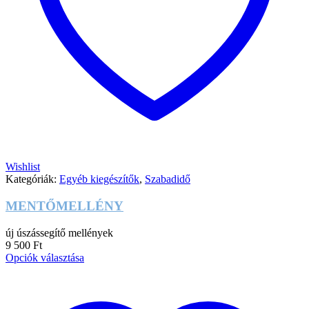
Wishlist
Kategóriák:
Egyéb kiegészítők
,
Szabadidő
MENTŐMELLÉNY
új úszássegítő mellények
9 500
Ft
Opciók választása