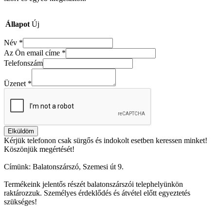
Állapot
Új
Név
*
Az Ön email címe
*
Telefonszám
Üzenet
*
Elküldöm
Kérjük telefonon csak sürgős és indokolt esetben keressen minket!
Köszönjük megértését!
Címünk: Balatonszárszó, Szemesi út 9.
Termékeink jelentős részét balatonszárszói telephelyünkön
raktározzuk. Személyes érdeklődés és átvétel előtt egyeztetés
szükséges!