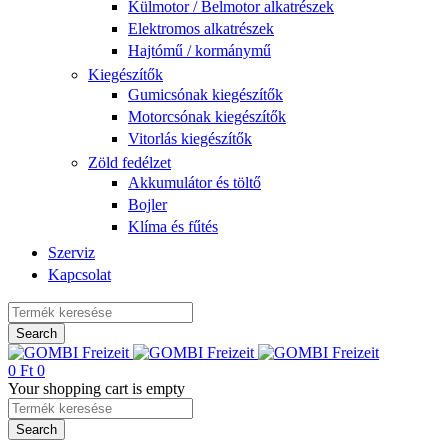
Külmotor / Belmotor alkatrészek
Elektromos alkatrészek
Hajtómű / kormánymű
Kiegészítők
Gumicsónak kiegészítők
Motorcsónak kiegészítők
Vitorlás kiegészítők
Zöld fedélzet
Akkumulátor és töltő
Bojler
Klíma és fűtés
Szerviz
Kapcsolat
0
Ft
0
Your shopping cart is empty