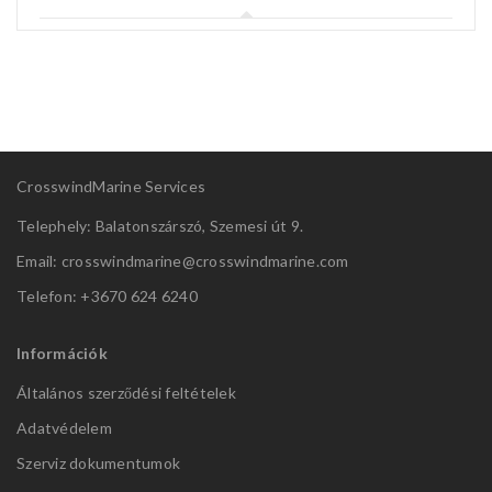
CrosswindMarine Services
Telephely: Balatonszárszó, Szemesi út 9.
Email: crosswindmarine@
crosswindmarine.com
Telefon: +3670 624 6240
Információk
Általános szerződési feltételek
Adatvédelem
Szerviz dokumentumok