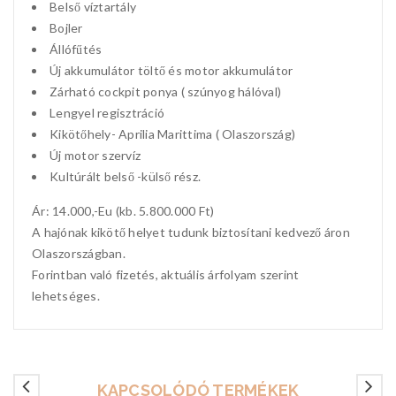
Belső víztartály
Bojler
Állófűtés
Új akkumulátor töltő és motor akkumulátor
Zárható cockpit ponya ( szúnyog hálóval)
Lengyel regisztráció
Kikötőhely- Aprilia Marittima ( Olaszország)
Új motor szervíz
Kultúrált belső -külső rész.
Ár: 14.000,-Eu (kb. 5.800.000 Ft)
A hajónak kikötő helyet tudunk biztosítani kedvező áron
Olaszországban.
Forintban való fizetés, aktuális árfolyam szerint
lehetséges.
KAPCSOLÓDÓ TERMÉKEK