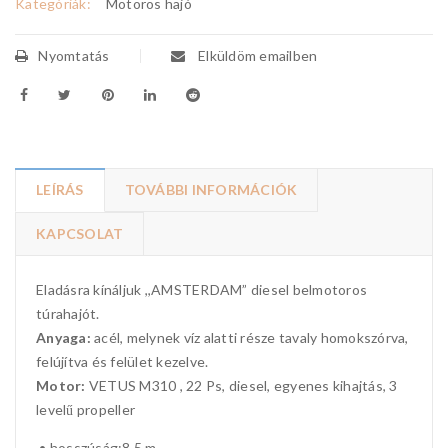
Kategóriák:
Motoros hajó
Nyomtatás
Elküldöm emailben
LEÍRÁS
TOVÁBBI INFORMÁCIÓK
KAPCSOLAT
Eladásra kínáljuk ,,AMSTERDAM” diesel belmotoros
túrahajót.
Anyaga:
acél, melynek víz alatti része tavaly homokszórva,
felújítva és felület kezelve.
Motor:
VETUS M310 , 22 Ps, diesel, egyenes kihajtás, 3
levelű propeller
• hosszúság:8,5 m