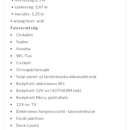
• szélesség: 2,67 m
• merülés: 1,25 m
• anyag/test: acél
Felszereltség:
Orrkabin
Szalon
Konyha
WC/Tus
Cockpit
Orrsugár,farsugár
Solar panel- új tároló/munka akkumulátorok
Beépített elektromos WC
Beépített 12V-os ISOTHERM hűtő
Beépített Micro, gáztűzhely
12V-os TV
Elektromos horgonycsörlő -távvezérléssel
Fürdő platfrom
Deck tusoló