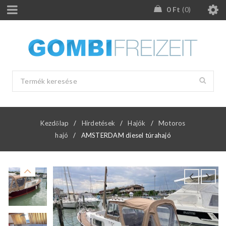
0
Ft
0
Kezdőlap
/
Hirdetések
/
Hajók
/
Motoros
hajó
/
AMSTERDAM diesel túrahajó