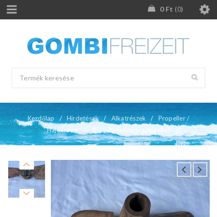
0
Ft
0
Kezdőlap
/
Hirdetések
/
Alkatrészek
/
Propeller /
Hajócsavar
/
2 levelű csukódó propeller