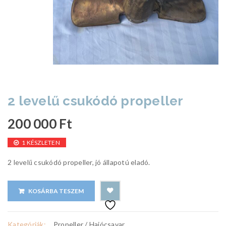
2 levelű csukódó propeller
200 000
Ft
1 KÉSZLETEN
2 levelű csukódó propeller, jó állapotú eladó.
KOSÁRBA TESZEM
Kategóriák:
Propeller / Hajócsavar