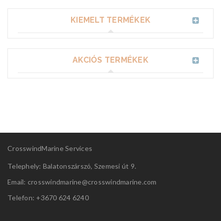
KIEMELT TERMÉKEK
AKCIÓS TERMÉKEK
CrosswindMarine Services
Telephely: Balatonszárszó, Szemesi út 9.
Email: crosswindmarine@
crosswindmarine.com
Telefon: +3670 624 6240