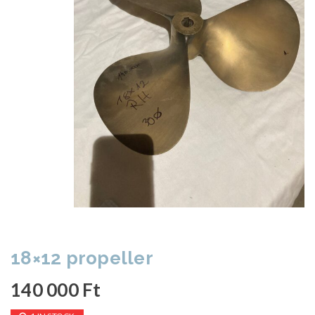
18×12 propeller
140 000
Ft