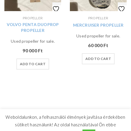
PROPELLER
PROPELLER
VOLVO PENTA DUOPROP
MERCRUISER PROPELLER
PROPELLER
Used propeller for sale.
Used propeller for sale.
60 000
Ft
90 000
Ft
ADD TO CART
ADD TO CART
Weboldalunkon, a felhasználói élmények javítása érdekében
sütiket használunk! Az oldal használatával Ön ebbe