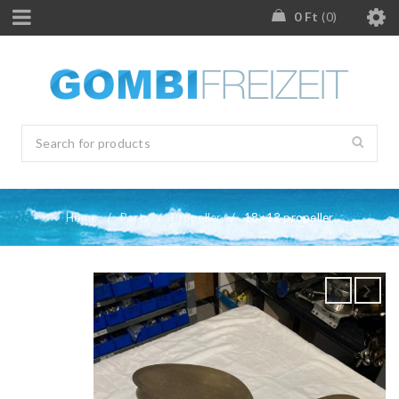
0
Ft
0
Home
/
Parts
/
Propeller
/
18×12 propeller