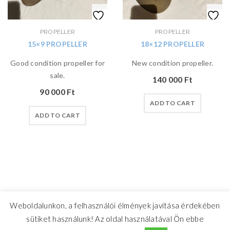
PROPELLER
PROPELLER
15×9 PROPELLER
18×12 PROPELLER
Good condition propeller for
New condition propeller.
sale.
140 000
Ft
90 000
Ft
ADD TO CART
ADD TO CART
Weboldalunkon, a felhasználói élmények javítása érdekében
sütiket használunk! Az oldal használatával Ön ebbe