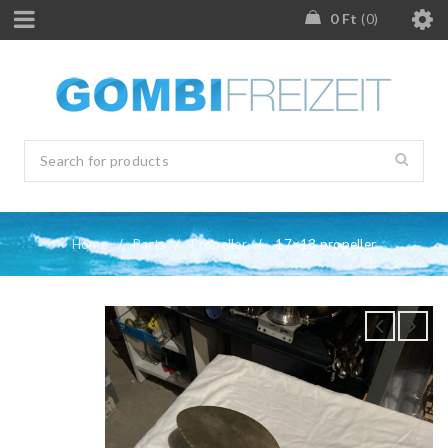
0
Ft
0
Home
/
Parts
/
Propeller
/
17×13 propeller