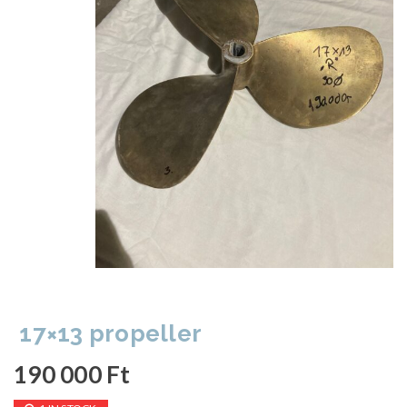
17×13 propeller
190 000
Ft